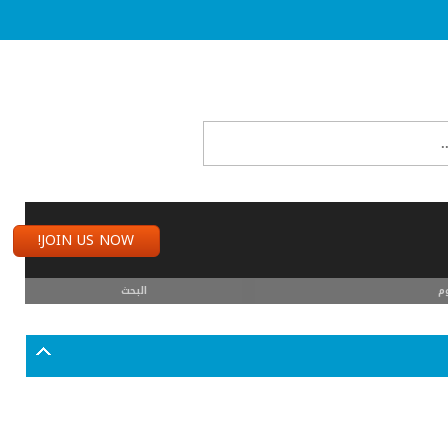
JOIN US NOW!
م
البحث