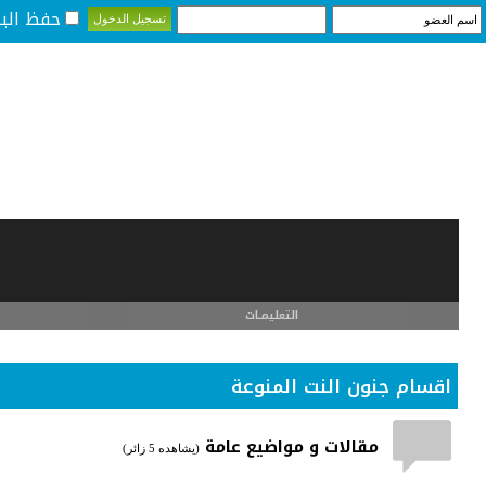
حفظ البي
التعليمـــات
اقسام جنون النت المنوعة
مقالات و مواضيع عامة
(يشاهده 5 زائر)