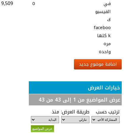
9,509
في
0
الفيسبو
ك
faceboo
k كلها
مره
واحده
اضافة موضوع جديد
خيارات العرض
عرض المواضيع من 1 إلى 43 من 43
ترتيب حسب
طريقة العرض:
منذ