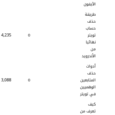
الآيفون
طريقة
حذف
حساب
4,235
تويتر
0
نهائيا
من
الأندرويد
أدوات
حذف
3,088
المتابعين
0
الوهميين
في تويتر
كيف
تعرف من