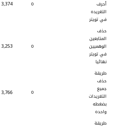
3,374
أحرف
0
التغريده
في تويتر
حذف
المتابعين
3,253
الوهميين
0
في تويتر
نهائيا
طريقة
حذف
جميع
3,766
0
التغريدات
بضغطه
واحده
طريقة