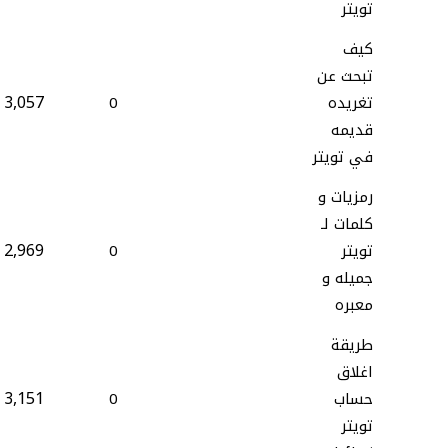
تويتر
كيف
تبحث عن
3,057
تغريده
0
قديمه
في تويتر
رمزيات و
كلمات لـ
2,969
تويتر
0
جميله و
معبره
طريقة
اغلاق
3,151
حساب
0
تويتر