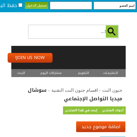
حفظ البي
JOIN US NOW!
التعليمـــات
التقويم
مشاركات اليوم
البحث
سوشال
جنون النت
اقسام جنون النت التقنية
>
>
ميديا التواصل الإجتماعي
أدوات المنتدى
إبحث في هذا المنتدى
اضافة موضوع جديد