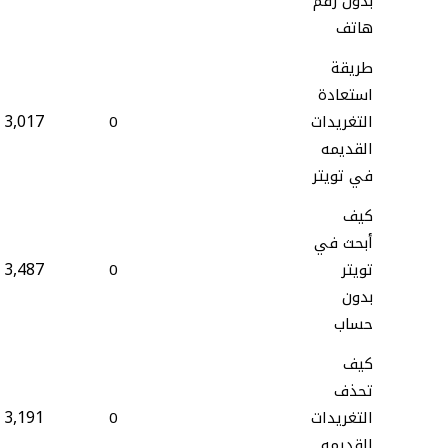
بدون رقم
هاتف
طريقة
استعادة
3,017
التغريدات
0
القديمه
في تويتر
كيف
أبحث في
3,487
تويتر
0
بدون
حساب
كيف
تحذف
3,191
التغريدات
0
القديمه