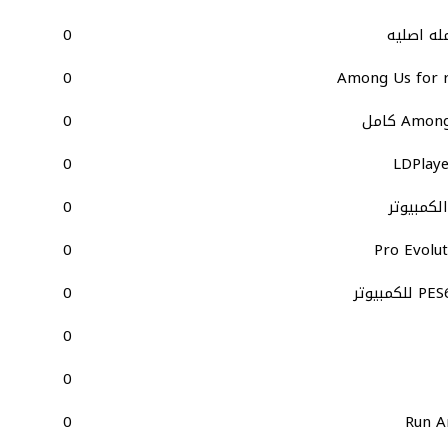
0
0
Among Us for r
0
0
LDPlaye
0
0
Pro Evolut
0
0
0
0
Run A