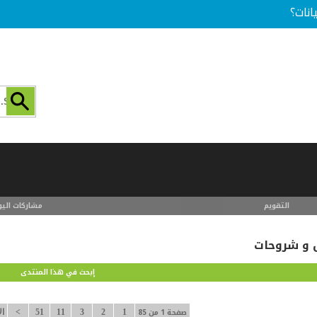
انات؟
التقويم
مشاركات اليو
ل و شروحات
إبحث في هذا المنتدى
صفحة 1 من 85
1
2
3
11
51
>
ال