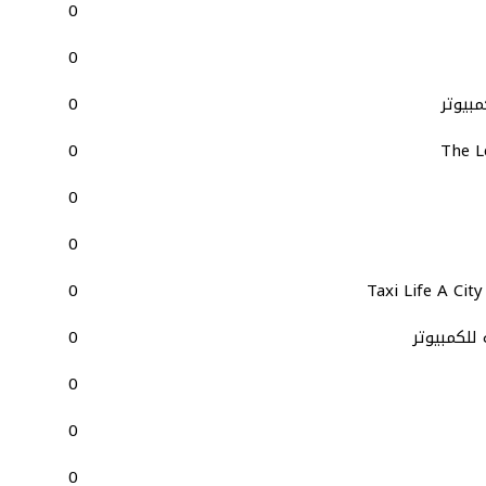
0
0
0
0
The L
0
0
0
Taxi Life A Cit
0
0
0
0