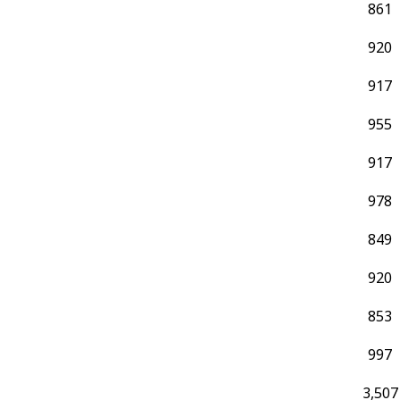
861
920
917
955
917
978
849
920
853
997
3,507