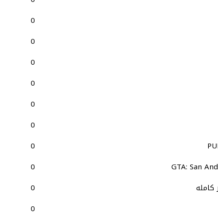
0
0
0
0
0
0
0
0
GTA: San And
0
0