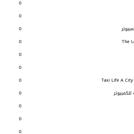
0
0
0
0
The L
0
0
0
Taxi Life A Cit
0
0
0
0