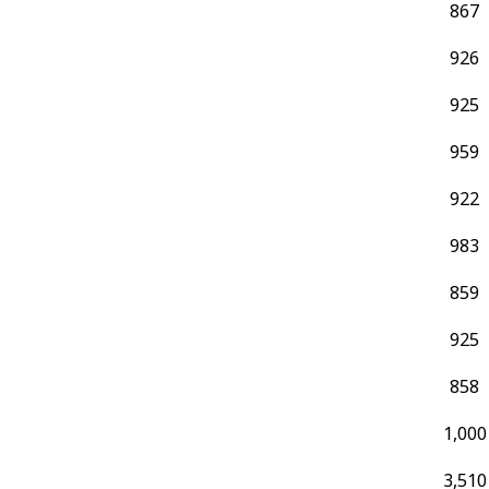
867
926
925
959
922
983
859
925
858
1,000
3,510