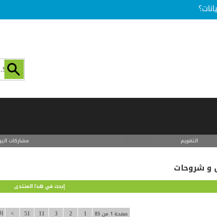
انات؟
التقويم
مشاركات اليو
ل و شروحات
إبحث في هذا المنتدى
صفحة 1 من 85
1
2
3
11
51
>
ال