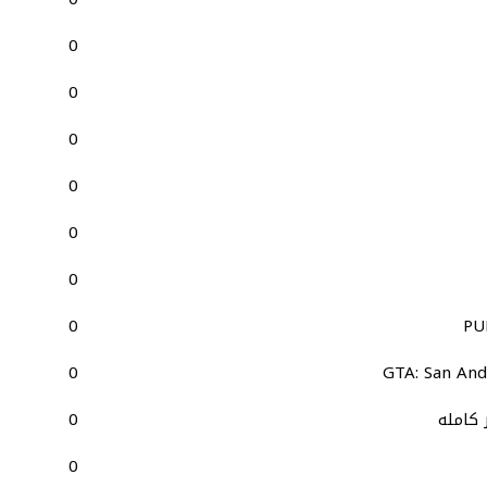
0
0
0
0
0
0
0
0
GTA: San And
0
0