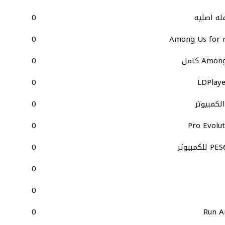
0
0
Among Us for r
0
0
LDPlaye
0
0
Pro Evolut
0
0
0
0
Run A