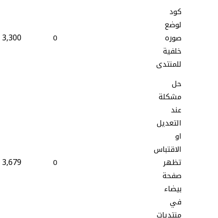
كود
لوضع
3,300
صوره
0
خلفية
للمنتدى
حل
مشكلة
عند
التعديل
او
الاقتباس
3,679
تظهر
0
صفحة
بيضاء
في
منتديات