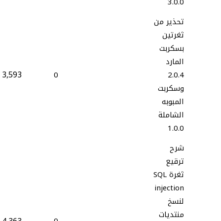
3.0.0
تحذير من
ثغرتين
بسكربت
المارد
3,593
0
2.0.4
وسكربت
المبوبه
الشاملة
1.0.0
شرح
ترقيع
ثغرة SQL
injection
لنسخ
منتديات