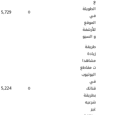
ع
الطويلة
5,729
0
في
الموقع
للأرشفة
و السيو
طريقة
زيادة
مشاهدا
ت مقاطع
اليوتيوب
في
5,224
قناتك
0
بطريقة
شرعيه
غير