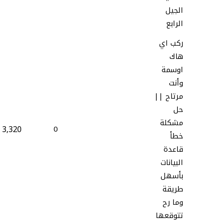
الجيل
الرابع
ركب اي
هاك
اوسمة
وأنت
مرتاح ||
حل
مشكلة
3,320
0
خطأ
قاعدة
البيانات
بأسهل
طريقة
وما رح
تتوقعها