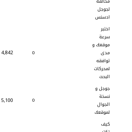
مخالفة
لجوجل
ادسنس
اختبر
سرعة
موقعك و
4,842
مدى
0
توافقه
لمحركات
البحث
جوجل و
نسخة
5,100
0
الجوال
لموقعك
كيف