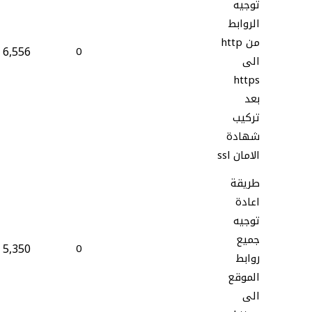
توجيه
الروابط
من http
6,556
0
الى
https
بعد
تركيب
شهادة
الامان ssl
طريقة
اعادة
توجيه
جميع
5,350
0
روابط
الموقع
الى