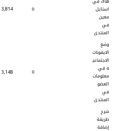
هاك في
3,814
استايل
0
معين
في
المنتدى
وضع
الايقونات
الاجتماعي
ه في
3,148
0
معلومات
العضو
في
المنتدى
شرح
طريقة
إضافة