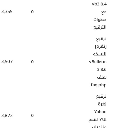
vb3.8.4
3,355
مع
0
خطوات
الترقيع
ترقيع
[ثغره]
للنسخه
3,507
0
vBulletin
3.8.6
بملف
faq.php
ترقيع
ثغرة
Yahoo
3,872
0
YUI لنسخ
منتديات