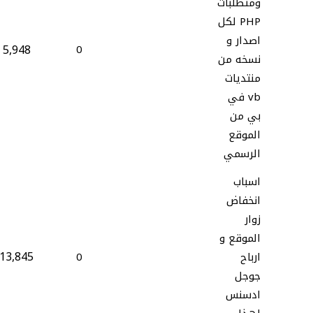
ومتطلبات
PHP لكل
اصدار و
5,948
0
نسخه من
منتديات
vb في
بي من
الموقع
الرسمي
اسباب
انخفاض
زوار
الموقع و
13,845
ارباح
0
جوجل
ادسنس