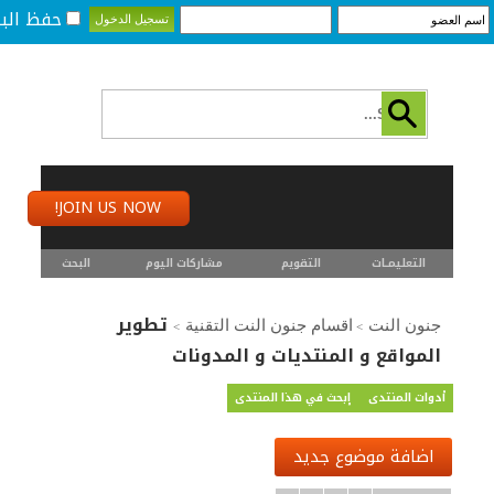
حفظ البي
JOIN US NOW!
التعليمـــات
التقويم
مشاركات اليوم
البحث
تطوير
جنون النت
اقسام جنون النت التقنية
>
>
المواقع و المنتديات و المدونات
أدوات المنتدى
إبحث في هذا المنتدى
اضافة موضوع جديد