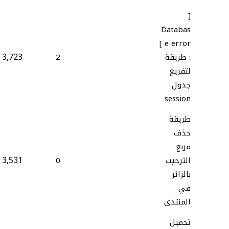
[
Databas
e error ]
3,723
: طريقة
2
لتفريغ
جدول
session
طريقة
حذف
مربع
3,531
الترحيب
0
بالزائر
في
المنتدى
تحميل