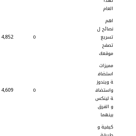
لهذا
العام
اهم
نصائح ل
4,852
تسريع
0
تصفح
موقعك
مميزات
استضاف
ة ويندوز
4,609
واستضاف
0
ة لينكس
و الفرق
بينهما
كيفية و
طريقة