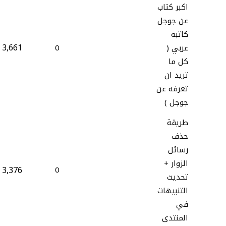
اكبر كتاب
عن جوجل
كاتبه
3,661
عربي (
0
كل ما
تريد ان
تعرفه عن
جوجل )
طريقة
حذف
رسائل
الزوار +
3,376
0
تحديث
التنبيهات
في
المنتدى