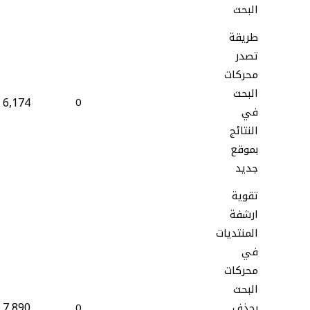
البحث
طريقة
تصدر
محركات
البحث
6,174
0
في
النتائج
بموقع
جديد
تقوية
ارشفة
المنتديات
في
محركات
البحث
7,890
بحذف
0