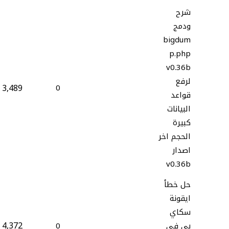
شرح
ودمج
bigdum
p.php
v0.36b
لرفع
3,489
0
قواعد
البيانات
كبيرة
الحجم اخر
اصدار
v0.36b
حل خطأ
ايقونة
سكاي
4,372
بي في
0