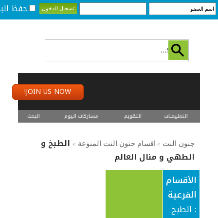
حفظ البي
JOIN US NOW!
التعليمـــات
التقويم
مشاركات اليوم
البحث
الطبخ و
جنون النت
اقسام جنون النت المنوعة
>
>
الطهي و منال العالم
الأقسام
الفرعية
: الطبخ