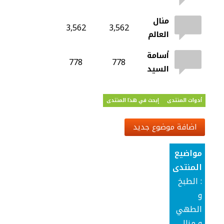
منال
3,562
3,562
العالم
أسامة
778
778
السيد
أدوات المنتدى
إبحث في هذا المنتدى
اضافة موضوع جديد
مواضيع
المنتدى
: الطبخ
و
الطهي
و منال