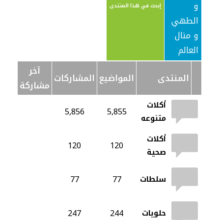
و
إبحث في هذا المنتدى
الطهي
و منال
العالم
آخر
المنتدى
المواضيع
المشاركات
مشاركة
أكلات
5,856
5,855
متنوعه
أكلات
120
120
صحية
77
77
سلطات
247
244
حلويات