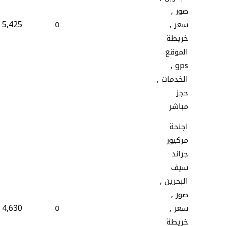
صور ,
5,425
سعر ,
0
خريطة
الموقع
gps ,
الخدمات ,
حجز
مباشر
اجنحة
مركيور
جراند
سيف
البحرين ,
صور ,
4,630
سعر ,
0
خريطة