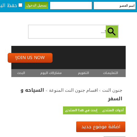
حفظ البي
JOIN US NOW!
التعليمـــات
التقويم
مشاركات اليوم
البحث
السياحه و
جنون النت
اقسام جنون النت المنوعة
>
>
السفر
أدوات المنتدى
إبحث في هذا المنتدى
اضافة موضوع جديد