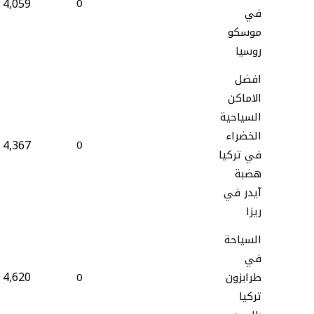
4,059
0
في
موسكو
روسيا
افضل
الاماكن
السياحية
الخضراء
4,367
0
في تركيا
هضبة
آيدر في
ريزا
السياحة
في
4,620
طرابزون
0
تركيا