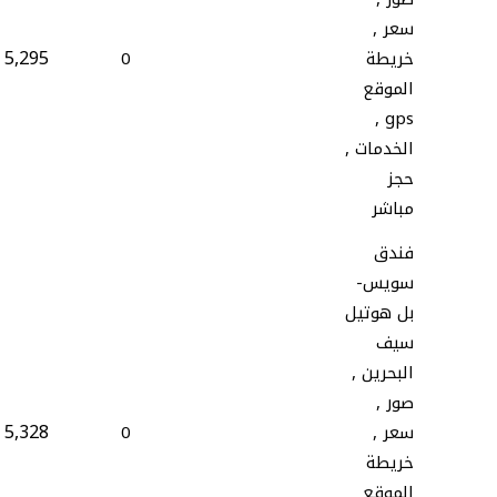
سعر ,
5,295
خريطة
0
الموقع
gps ,
الخدمات ,
حجز
مباشر
فندق
سويس-
بل هوتيل
سيف
البحرين ,
صور ,
5,328
سعر ,
0
خريطة
الموقع