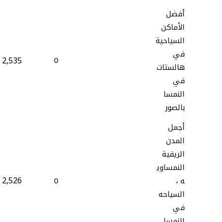
أفضل
الأماكن
السياحية
في
2,535
0
هالستات
في
النمسا
بالصور
أجمل
المدن
الريفية
النمساوي
2,526
ه ،
0
السياحه
في
النمسا