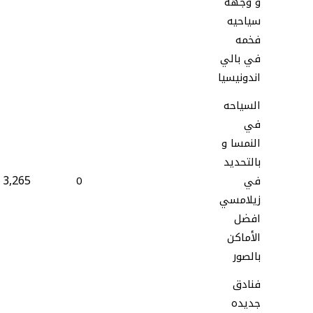
و وجهه
سياحيه
فخمه
في بالي
اندونيسيا
السياحه
في
النمسا و
بالتحديد
3,265
في
0
زيلامسي
افضل
الأماكن
بالصور
فنادق
جديده