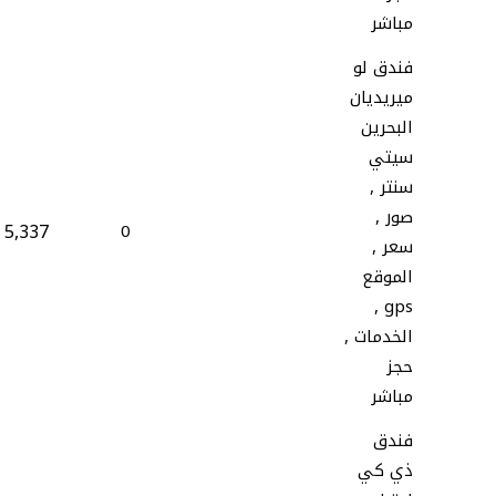
مباشر
فندق لو
ميريديان
البحرين
سيتي
سنتر ,
صور ,
5,337
0
سعر ,
الموقع
gps ,
الخدمات ,
حجز
مباشر
فندق
ذي كي