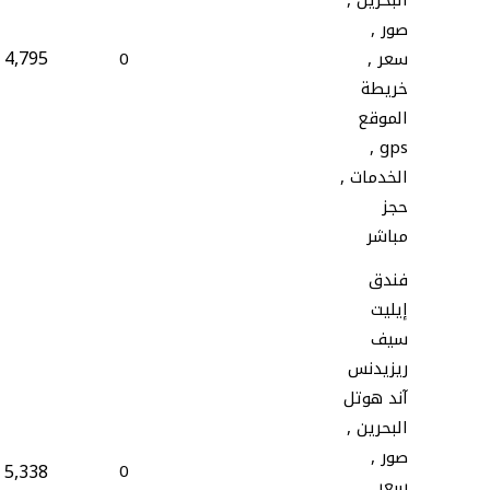
البحرين ,
صور ,
4,795
سعر ,
0
خريطة
الموقع
gps ,
الخدمات ,
حجز
مباشر
فندق
إيليت
سيف
ريزيدنس
آند هوتل
البحرين ,
صور ,
5,338
0
سعر ,