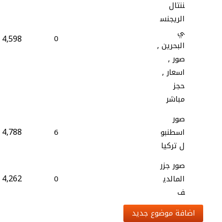
ننتال
الريجنس
ي
4,598
0
البحرين ,
صور ,
اسعار ,
حجز
مباشر
صور
4,788
اسطنبو
6
ل تركيا
صور جزر
4,262
المالدي
0
ف
اضافة موضوع جديد