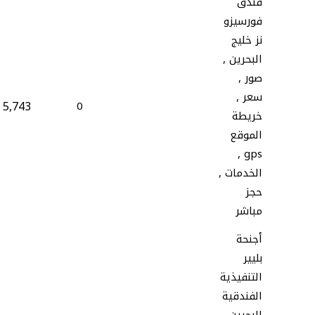
فندق
فورسيزو
نز خليج
البحرين ,
صور ,
سعر ,
5,743
0
خريطة
الموقع
gps ,
الخدمات ,
حجز
مباشر
أجنحة
بليير
التنفيذية
الفندقية