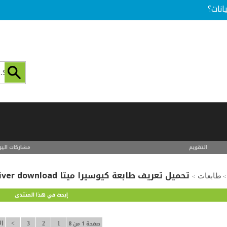
انات؟
التقويم
مشاركات اليو
تحميل تعريف طابعة كيوسيرا ميتا kyocera mita printer driver download
طابعات
>
>
إبحث في هذا المنتدى
صفحة 1 من 8
1
2
3
>
ال