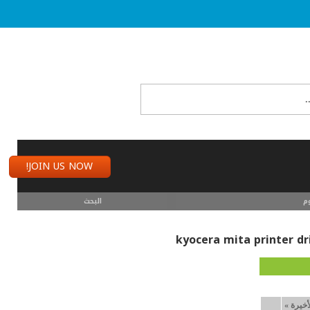
JOIN US NOW!
م
البحث
أخيرة
»