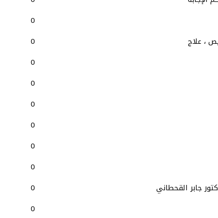
0
ص ، علاج
0
0
0
0
0
0
0
تور جابر القحطاني
0
0