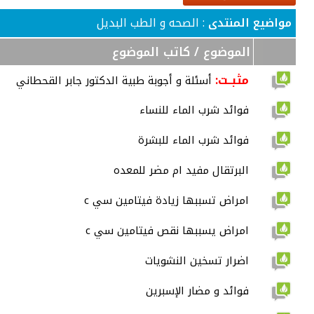
مواضيع المنتدى
: الصحه و الطب البديل
الموضوع
/
كاتب الموضوع
مثبــت:
أسئلة و أجوبة طبية الدكتور جابر القحطاني
فوائد شرب الماء للنساء
فوائد شرب الماء للبشرة
البرتقال مفيد ام مضر للمعده
امراض تسببها زيادة فيتامين سي c
امراض يسببها نقص فيتامين سي c
اضرار تسخين النشويات
فوائد و مضار الإسبرين