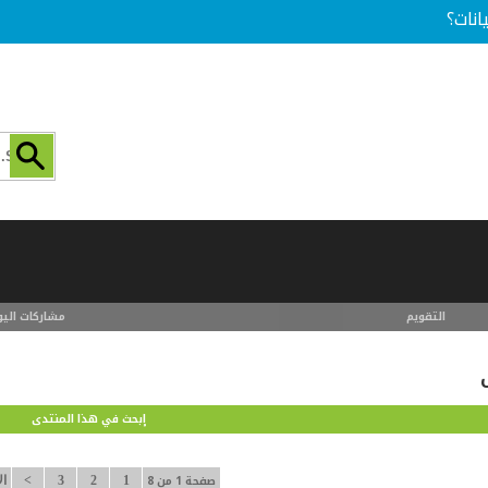
انات؟
التقويم
مشاركات اليو
إبحث في هذا المنتدى
صفحة 1 من 8
1
2
3
>
ال