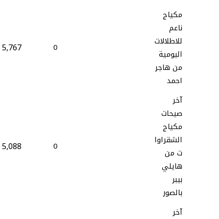
مكياج
ناعم
للاطلالات
5,767
0
اليومية
من هاجر
احمد
آخر
صيحات
مكياج
الشقراوا
5,088
0
ت من
هايلي
بيبر
بالصور
آخر