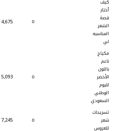
كيف
أختار
قصة
4,675
0
الشعر
المناسبه
لي
مكياج
ناعم
باللون
5,093
الأخضر
0
لليوم
الوطني
السعودي
تسريحات
7,245
شعر
0
للعروس