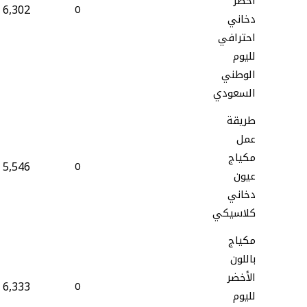
أخضر
6,302
0
دخاني
احترافي
لليوم
الوطني
السعودي
طريقة
عمل
مكياج
5,546
0
عيون
دخاني
كلاسيكي
مكياج
باللون
الأخضر
6,333
0
لليوم