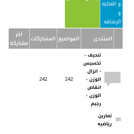
و العنايه
و
الرشاقه
آخر
المنتدى
المواضيع
المشاركات
مشاركة
تنحيف -
تخسيس
- انزال
242
242
الوزن -
انقاص
الوزن -
رجيم
تمارين
رياضيه