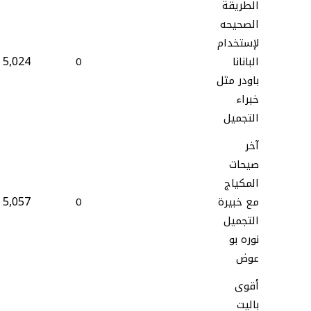
الطريقة
الصحيحه
لإستخدام
5,024
البانانا
0
باودر مثل
خبراء
التجميل
آخر
صيحات
المكياج
5,057
مع خبيرة
0
التجميل
نوره بو
عوض
أقوى
باليت