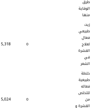
طرق
الوقاية
منها
زيت
طبيعي
فعال
5,318
لعلاج
0
القشرة
في
الشعر
خلطة
طبيعية
فعاله
للتخلص
5,024
من
0
القشرة و