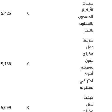
صيحات
الأيلاينر
5,425
0
المسحوب
بالمقلوب
بالصور
طريقة
عمل
مكياج
عيون
5,156
0
سموكي
أسود
احترافي
بسهوله
كيفية
عمل
5,099
0
مكياج