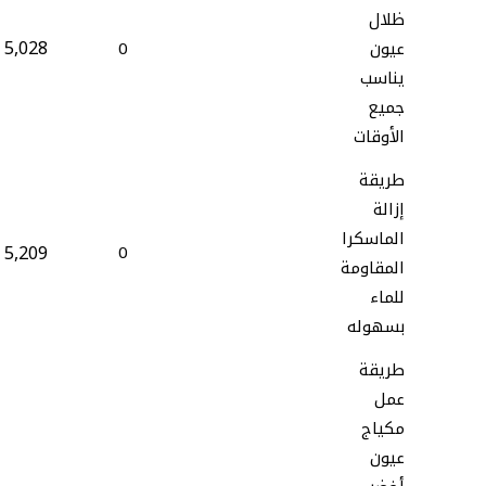
ظلال
5,028
عيون
0
يناسب
جميع
الأوقات
طريقة
إزالة
الماسكرا
5,209
0
المقاومة
للماء
بسهوله
طريقة
عمل
مكياج
عيون