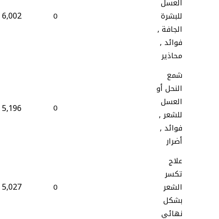
العسل
6,002
للبشرة
0
الجافة ,
فوائد ,
محاذير
شمع
النحل أو
العسل
5,196
0
للشعر ,
فوائد ,
أضرار
علاج
تكسر
5,027
الشعر
0
بشكل
نهائي