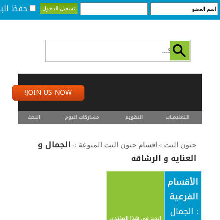
حفظ البي
JOIN US NOW!
التعليمـــات
التقويم
مشاركات اليوم
البحث
الجمال و
جنون النت
اقسام جنون النت المنوعة
>
>
العنايه و الرشاقه
الأقسام
الفرعية
: الجمال
إبحث في هذا المنتدى