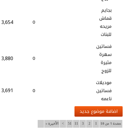
بجايم
قماش
3,654
0
مريحه
للبنات
فساتين
سهرة
3,880
0
مثيرة
للزوج
موديلات
3,691
فساتين
0
ناعمه
اضافة موضوع جديد
صفحة 1 من 59
1
2
3
11
51
>
الأخيرة
»