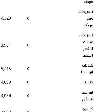
موضه
تسريحات
4,320
شعر
0
موضه
تسريحات
سهله
3,961
0
للشعر
القصير
كلوتات
5,415
0
ابو خيط
4,098
لانجريات
0
ابو خط
4,084
0
نسائي
كلسون