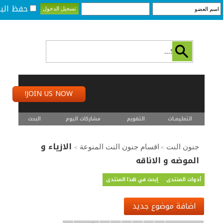
حفظ البي
JOIN US NOW!
التعليمـــات
التقويم
مشاركات اليوم
البحث
الازياء و
جنون النت
اقسام جنون النت المنوعة
>
>
الموضه و الاناقه
أدوات المنتدى
إبحث في هذا المنتدى
اضافة موضوع جديد