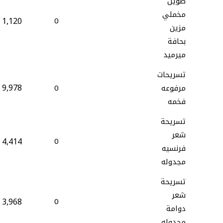
طويل
مخملي
1,120
0
مزين
بحافة
ميرميد
تسريحات
9,978
مرفوعه
0
فخمه
تسريحة
شعر
4,414
0
فرنسيه
مجدوله
تسريحة
شعر
3,968
0
دوامة
مجدوله