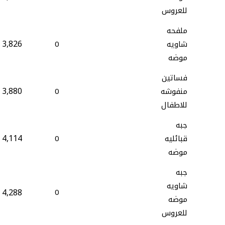
للعروس
ملفحه
3,826
شاويه
0
موضه
فساتين
3,880
منفوشه
0
للاطفال
جبه
4,114
قبائليه
0
موضه
جبه
شاويه
4,288
0
موضه
للعروس