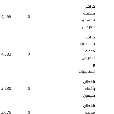
كراكو
قطيفة
4,265
0
بنفسجي
للعروس
كراكو
بنات صغار
موضه
4,383
0
للاعراس
و
للمناسبات
قفطان
3,780
بأكمام
0
شيفون
قفطان
3,676
موضه
0