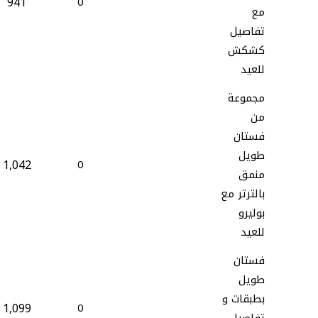
941
0
مع
تفاصيل
كشكش
للعيد
مجموعة
من
فستان
طويل
1,042
0
منمق
بالترتر مع
بوليرو
للعيد
فستان
طويل
بطبقات و
1,099
0