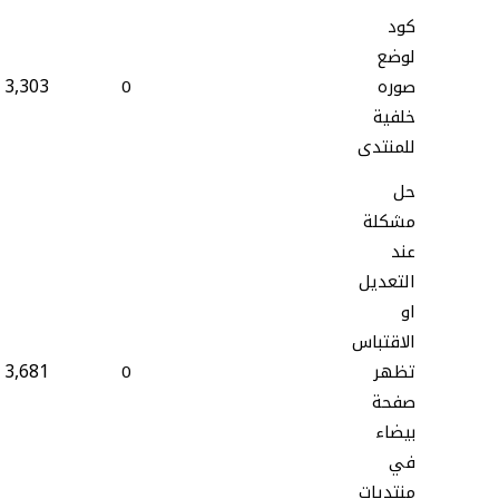
كود
لوضع
3,303
صوره
0
خلفية
للمنتدى
حل
مشكلة
عند
التعديل
او
الاقتباس
3,681
تظهر
0
صفحة
بيضاء
في
منتديات