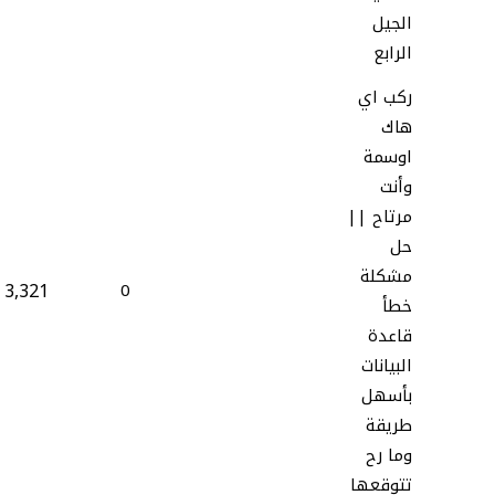
الجيل
الرابع
ركب اي
هاك
اوسمة
وأنت
مرتاح ||
حل
مشكلة
3,321
0
خطأ
قاعدة
البيانات
بأسهل
طريقة
وما رح
تتوقعها