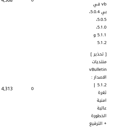
4,368
0
vb في
بي 5.0.4،
5.0.5،
5.1.0،
5.1.1 و
5.1.2
[ تحذير ]
منتديات
vBulletin
الاصدار :
5.1.2 |
4,313
0
ثغرة
امنية
عالية
الخطورة
+ الترقيع