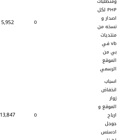
ومتطلبات
PHP لكل
اصدار و
5,952
0
نسخه من
منتديات
vb في
بي من
الموقع
الرسمي
اسباب
انخفاض
زوار
الموقع و
13,847
ارباح
0
جوجل
ادسنس