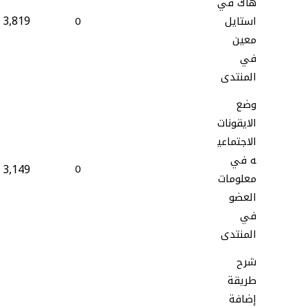
هاك في
3,819
استايل
0
معين
في
المنتدى
وضع
الايقونات
الاجتماعي
ه في
3,149
0
معلومات
العضو
في
المنتدى
شرح
طريقة
إضافة