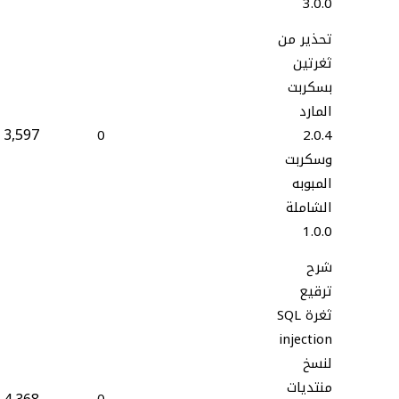
3.0.0
تحذير من
ثغرتين
بسكربت
المارد
3,597
0
2.0.4
وسكربت
المبوبه
الشاملة
1.0.0
شرح
ترقيع
ثغرة SQL
injection
لنسخ
منتديات