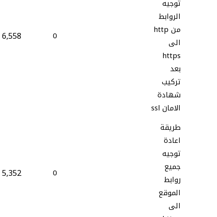
توجيه
الروابط
من http
6,558
0
الى
https
بعد
تركيب
شهادة
الامان ssl
طريقة
اعادة
توجيه
جميع
5,352
0
روابط
الموقع
الى