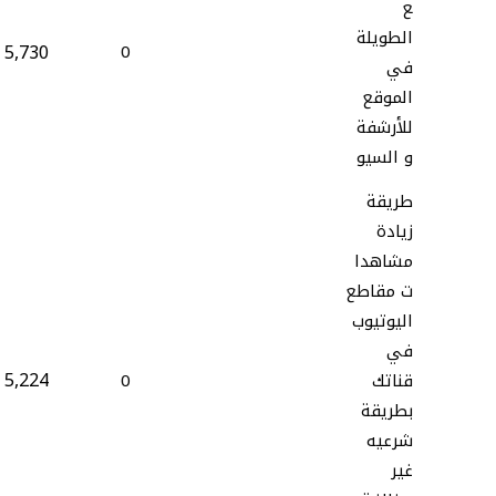
ع
الطويلة
5,730
0
في
الموقع
للأرشفة
و السيو
طريقة
زيادة
مشاهدا
ت مقاطع
اليوتيوب
في
5,224
قناتك
0
بطريقة
شرعيه
غير