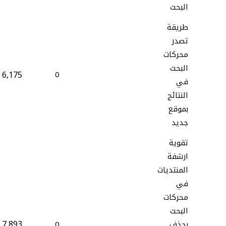
البحث
طريقة
تصدر
محركات
البحث
6,175
0
في
النتائج
بموقع
جديد
تقوية
ارشفة
المنتديات
في
محركات
البحث
7,893
بحذف
0