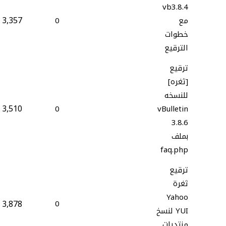
vb3.8.4
3,357
مع
0
خطوات
الترقيع
ترقيع
[ثغره]
للنسخه
3,510
0
vBulletin
3.8.6
بملف
faq.php
ترقيع
ثغرة
Yahoo
3,878
0
YUI لنسخ
منتديات