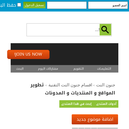
حفظ البي
JOIN US NOW!
التعليمـــات
التقويم
مشاركات اليوم
البحث
تطوير
جنون النت
اقسام جنون النت التقنية
>
>
المواقع و المنتديات و المدونات
أدوات المنتدى
إبحث في هذا المنتدى
اضافة موضوع جديد