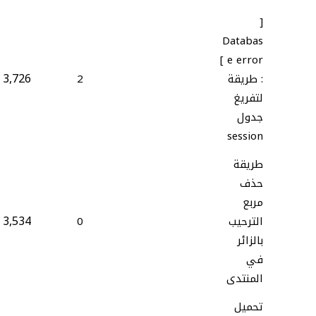
[
Databas
e error ]
3,726
: طريقة
2
لتفريغ
جدول
session
طريقة
حذف
مربع
3,534
الترحيب
0
بالزائر
في
المنتدى
تحميل