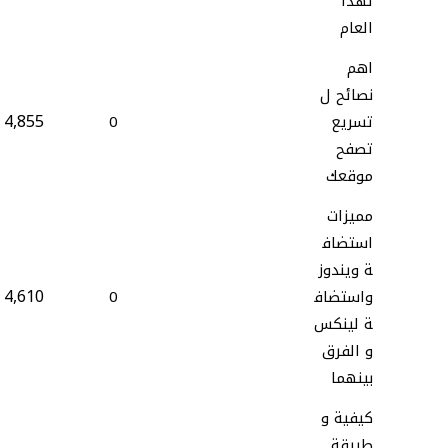
لهذا
العام
اهم
نصائح ل
4,855
تسريع
0
تصفح
موقعك
مميزات
استضاف
ة ويندوز
4,610
واستضاف
0
ة لينكس
و الفرق
بينهما
كيفية و
طريقة