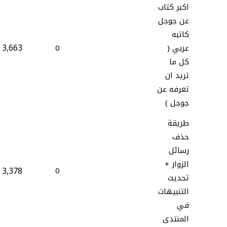
اكبر كتاب
عن جوجل
كاتبه
3,663
عربي (
0
كل ما
تريد ان
تعرفه عن
جوجل )
طريقة
حذف
رسائل
الزوار +
3,378
0
تحديث
التنبيهات
في
المنتدى