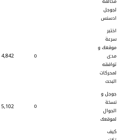
مخالفة
لجوجل
ادسنس
اختبر
سرعة
موقعك و
4,842
مدى
0
توافقه
لمحركات
البحث
جوجل و
نسخة
5,102
0
الجوال
لموقعك
كيف