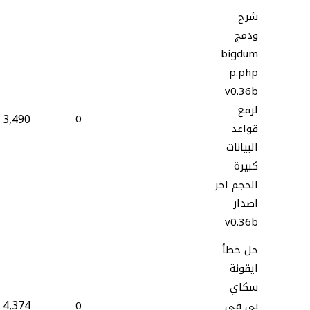
شرح
ودمج
bigdum
p.php
v0.36b
لرفع
3,490
0
قواعد
البيانات
كبيرة
الحجم اخر
اصدار
v0.36b
حل خطأ
ايقونة
سكاي
4,374
بي في
0