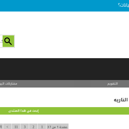
انات؟
التقويم
مشاركات اليو
لناريه
إبحث في هذا المنتدى
صفحة 1 من 37
1
2
3
11
>
ال