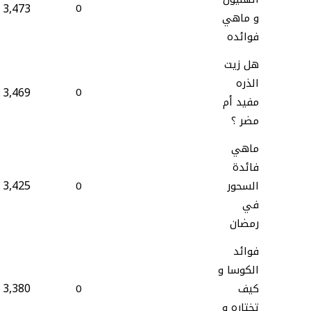
3,473
0
و ماهي
فوائده
هل زيت
الذره
3,469
0
مفيد أم
مضر ؟
ماهي
فائدة
3,425
السحور
0
في
رمضان
فوائد
الكوسا و
3,380
كيف
0
تختاره و