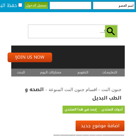
حفظ البي
JOIN US NOW!
التعليمـــات
التقويم
مشاركات اليوم
البحث
الصحه و
جنون النت
اقسام جنون النت المنوعة
>
>
الطب البديل
أدوات المنتدى
إبحث في هذا المنتدى
اضافة موضوع جديد