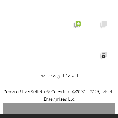
موضوع
نشيط لا
لا توجد
يحتوي
مشاركات
على
جديدة
مشاركات
جديدة
الموضوع
مغلق
الساعة الآن
04:35 PM
Powered by vBulletin® Copyright ©2000 - 2026, Jelsoft
Enterprises Ltd.