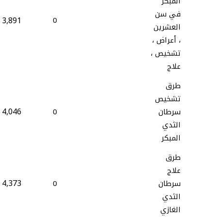
المبكر
في سن
3,891
0
العشرين
، أعراض ،
تشخيص ،
علاج
طرق
تشخيص
4,046
سرطان
0
الثدي
المبكر
طرق
علاج
4,373
سرطان
0
الثدي
الغازي