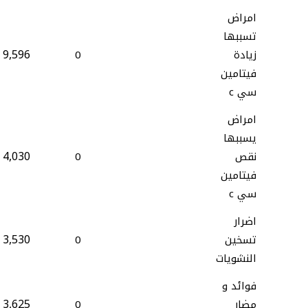
امراض
تسببها
9,596
زيادة
0
فيتامين
سي c
امراض
يسببها
4,030
نقص
0
فيتامين
سي c
اضرار
3,530
تسخين
0
النشويات
فوائد و
3,625
مضار
0