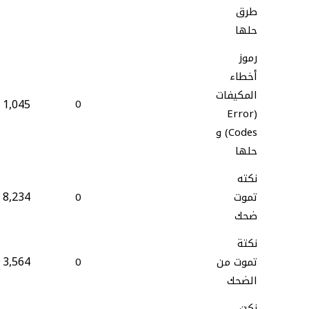
طرق
حلها
رموز
أخطاء
المكيفات
1,045
0
(Error
Codes) و
حلها
نكته
8,234
تموت
0
ضحك
نكتة
3,564
تموت من
0
الضحك
نكت