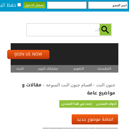
حفظ البي
JOIN US NOW!
التعليمـــات
التقويم
مشاركات اليوم
البحث
مقالات و
جنون النت
اقسام جنون النت المنوعة
>
>
مواضيع عامة
أدوات المنتدى
إبحث في هذا المنتدى
اضافة موضوع جديد