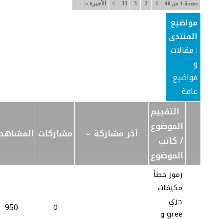
صفحة 1 من 48
1
2
3
11
>
الأخيرة
»
مواضيع
المنتدى
: مقالات
و
مواضيع
عامة
التقييم
الموضوع
آخر مشاركة
مشاركات
المشاهد
/
كاتب
الموضوع
رموز خطأ
مكيفات
جري
950
0
gree و