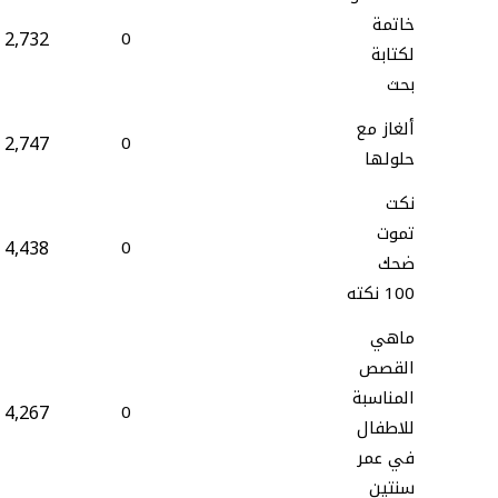
خاتمة
2,732
0
لكتابة
بحث
ألغاز مع
2,747
0
حلولها
نكت
تموت
4,438
0
ضحك
100 نكته
ماهي
القصص
المناسبة
4,267
0
للاطفال
في عمر
سنتين