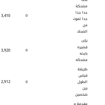
مضحكة
جدا جدا
3,410
0
جدا تموت
من
الضحك
نكت
قصيره
3,920
0
بايخه
مضحكه
طريقة
قياس
2,912
الطول
0
بين
شخصين
مقدمة و