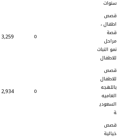
سنوات
قصص
اطفال ،
قصة
3,259
0
مراحل
نمو النبات
للاطفال
قصص
للاطفال
باللهجه
2,934
0
العاميه
السعودي
ة
قصص
خيالية