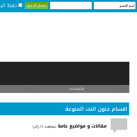
حفظ البي
التعليمـــات
اقسام جنون النت المنوعة
مقالات و مواضيع عامة
(يشاهده 11 زائر)