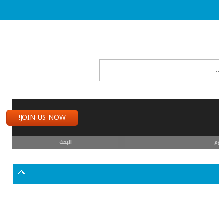
JOIN US NOW!
م
البحث