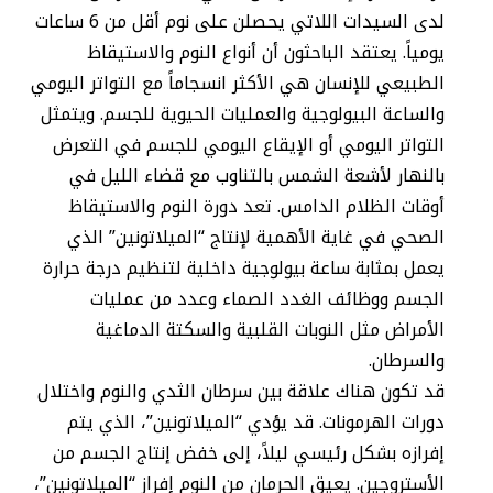
لدى السيدات اللاتي يحصلن على نوم أقل من 6 ساعات
يومياً. يعتقد الباحثون أن أنواع النوم والاستيقاظ
الطبيعي للإنسان هي الأكثر انسجاماً مع التواتر اليومي
والساعة البيولوجية والعمليات الحيوية للجسم. ويتمثل
التواتر اليومي أو الإيقاع اليومي للجسم في التعرض
بالنهار لأشعة الشمس بالتناوب مع قضاء الليل في
أوقات الظلام الدامس. تعد دورة النوم والاستيقاظ
الصحي في غاية الأهمية لإنتاج “الميلاتونين” الذي
يعمل بمثابة ساعة بيولوجية داخلية لتنظيم درجة حرارة
الجسم ووظائف الغدد الصماء وعدد من عمليات
الأمراض مثل النوبات القلبية والسكتة الدماغية
والسرطان.
قد تكون هناك علاقة بين سرطان الثدي والنوم واختلال
دورات الهرمونات. قد يؤدي “الميلاتونين”، الذي يتم
إفرازه بشكل رئيسي ليلاً، إلى خفض إنتاج الجسم من
الأستروجين. يعيق الحرمان من النوم إفراز “الميلاتونين”،