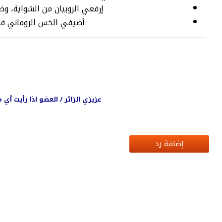
إرفعي الروبيان من الشواية، و
أضيفي الخس الروماني فوق
عزيزي الزائر / العضو اذا رأيت أ
إضافة رد