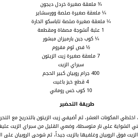
¾ ملعقة صغيرة خردل ديجون
¼ ملعقة صغيرة صلصة وورسشاير
¼ ملعقة صغيرة صلصة تاباسكو الحارة
1 علبة أنشوجة مصفاة ومقطعة
¼ كوب جبن بارميزان مبشور
½ فص ثوم مفروم
7 ملعقة صغيرة زيت الزيتون
سبراي الزيت
400 جرام روبيان كبير الحجم
4 قطع خبز باغيت
10 كوب خس روماني
طريقة التحضير
 اخلطي المكونات العشر، ثم أضيفي زيت الزيتون بالتدريج مع التح
ي الشواية على نار متوسطة، وضعي القليل من سبراي الزيت عليه
يت فوق الروبيان وغلفيها بالزيت جيداً، ثم شوحي الروبيان على 