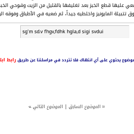
ضعي عليها قطع الخبز بعد تغليفها بالقليل من الزيت وشوحي الخب
 تتبيلة المايونيز واخلطيه جيداً، ثم ضعيه في الأطباق وفوقه ال
sg'm sd.v fhgv,fdhk hgla,d sigi svdui
رابط ابل
ي موضوع يحتوي على أي انتهاك فلا تتردد في مراسلتنا عن طريق
»
|
«
الموضوع السابق
الموضوع التالي