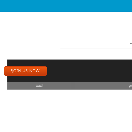
JOIN US NOW!
م
البحث