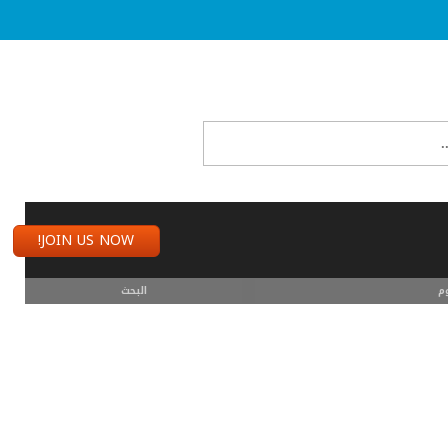
JOIN US NOW!
م
البحث