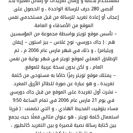
للمستخدم بكتابة و إرسال تغريدات او رسائل صغيرة بحد
أقصى 280 حرف للرسالة الواحدة ، و الحصول على
إعجاب أو إعادة تغريد للرسالة من قبل مستخدمي نفس
الموقع من الأصدقاء و العامة.
– تأسس موقع تويتر بواسطة مجموعة من المؤسسين
هم : ( جاك دورسي- نوح غلاس – بيز استون – إيفان
ويليامز) ، و ذلك في شهر مارس عام 2006 م ، تم
الإطلاق الفعلي لموقع تويتر في شهر يولية من نفس
العام ، و لكن بدون نسخة عربية للموقع.
– يمتلك موقع تويتر رمزًا خاصًا به مستوحى من كلمة
تغريدة ، و هو عبارة عن صورة للطائر الأزرق المغرد.
– نشرت أول تغريدة على الموقع من قبل جاك دورسي
في يوم 21 مارس عام 2006 في تمام الساعة 9:50
مساء بتوقيت المحيط الهادي ، و التي تضمنت : ( قررنا
استعمال كلمة تويتر ، هو عنوان مثالي فعلًا حيث يجمع
بين كتابة رسالة نصية قصيرة و بين التغريد كالطيور ،