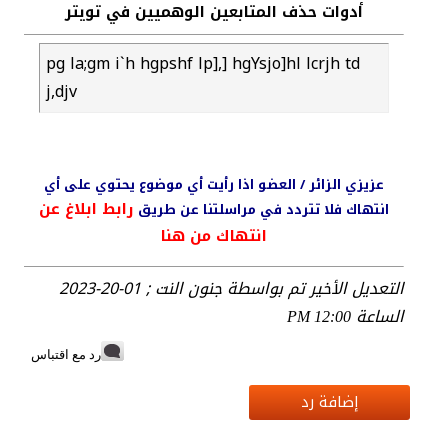
أدوات حذف المتابعين الوهميين في تويتر
pg la;gm i`h hgpshf lp],] hgYsjo]hl lcrjh td
j,djv
عزيزي الزائر / العضو اذا رأيت أي موضوع يحتوي على أي
رابط ابلاغ عن
انتهاك فلا تتردد في مراسلتنا عن طريق
انتهاك من هنا
التعديل الأخير تم بواسطة جنون النت ; 01-20-2023
الساعة
12:00 PM
رد مع اقتباس
إضافة رد