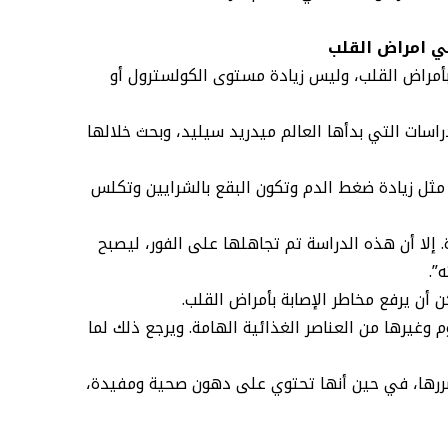
ي امراض القلب
أمراض القلب، وليس زيادة مستوى الكولسترول أو
ل مراجعة دقيقة لنتائج بحوث أمراض القلب مستعينة بدراسات تعود إلى عام 1937، ولاسيما الدراسات التي بدأها العالم ميدريد سيليد، وبحث خلالها
مثل زيادة ضغط الدم وتكون البقع بالشرايين وتكلس
 الرخوة. إلا أن هذه الدراسة تم تجاهلها على الفور، ليصبح
”.
أن يرفع مخاطر الإصابة بأمراض القلب.
غيرها من العناصر الغذائية الهامة. ويرجع ذلك لما
بضررها، في حين أنها تحتوي على دهون صحية ومفيدة،