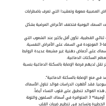
راض العصبية صعوبة وتعقيدا التي تعرف باضطرابات
 زيت السمك اليومية فتخفف الأعراض المرضية بشكل
 ثنائي القطبية، تكون أقل بكثير عند الشعوب التي
ية.
لأسماك على أحماض دهنية غير مشبعة عديدة الروابط
ظم السكتات الدماغية.
ثر تقل لديهم فرصة الإصابة بالسكتة الدماغية بنسبة
في منع الإصابة بالسكتة الدماغية”.
ن السمك لخمس مرات أو أكثر أسبوعيا. فقد أظهرت الدراسات فوائد تناول الأسماك
ن هذه الفوائد تنطبق على قلوب النساء أيضاً.
وأوضح العلماء في مركز مايو كلينك لصحة المرأة، أن السبب وراء هذا الأثر الوقائي يكمن في وجود الأحماض الدهنية من نوع أوميغا* 3 المتوافرة في أسماك السلمون والتونة
 الخطيرة وتساعد في تنظيم ضربات القلب