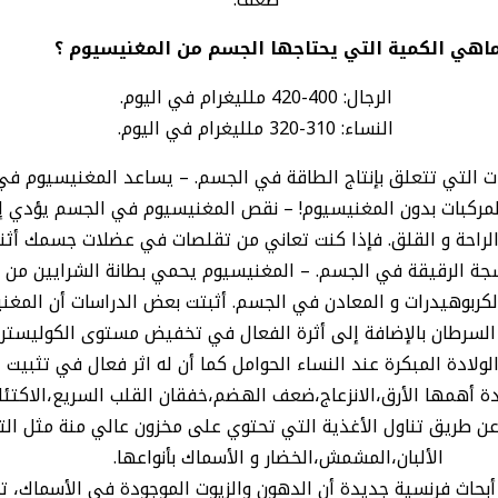
اهي الكمية التي يحتاجها الجسم من المغنيسيوم ؟
الرجال: 400-420 ملليغرام في اليوم.
النساء: 310-320 ملليغرام في اليوم.
يمات التي تتعلق بإنتاج الطاقة في الجسم. – يساعد المغنيسيوم
مركبات بدون المغنيسيوم! – نقص المغنيسيوم في الجسم يؤدي إلى
لراحة و القلق. فإذا كنت تعاني من تقلصات في عضلات جسمك أثنا
جة الرقيقة في الجسم. – المغنيسيوم يحمي بطانة الشرايين من ا
كربوهيدرات و المعادن في الجسم. أثبتت بعض الدراسات أن المغ
 السرطان بالإضافة إلى أثرة الفعال في تخفيض مستوى الكوليستر
لادة المبكرة عند النساء الحوامل كما أن له اثر فعال في تثبيت 
 أهمها الأرق،الانزعاج،ضعف الهضم،خفقان القلب السريع،الاكتئ
طريق تناول الأغذية التي تحتوي على مخزون عالي منة مثل التفاح،
الألبان،المشمش،الخضار و الأسماك بأنواعها.
 أبحاث فرنسية جديدة أن الدهون والزيوت الموجودة في الأسماك، ت