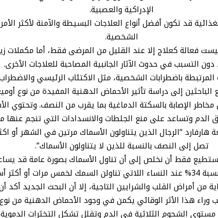
الإدراكية والعصبية.
ائية قد تكون أفضل أنواع العلاجات البسيطة والآمنة لأكثر الأم
الشخصية.
اج ليست فعالة كعلاج إلا عند القليل من المرضى فقط، أما مكملات
ون التسبب في حدوث الآثار الجانبية المصاحبة للعلاجات الأخرى.
ية المرتبطة باضطرابات الشخصية، مثل الاكتئاب الرئيسي والاضطراب
 تأثير الأحماض الدهنية المفيدة من نوع أوميغا-3 الموجودة في السمك على الأمراض النفس
ل مخاطر الإصابة بالسكتة الدماغية بما يقرب من النصف. وتحتوي ا
الدم وتساعد على منع الجلطات والانسدادات التي تنجم عنها مع
ة هارفارد “الرجال الذين يتناولون الأسماك مرتين في الشهر أو اك
تصل إلى النصف بالنسبة للذين لا يتناولون الأسماك”.
نستطيع فقط أن نخلص إلى أن تناول الأسماك بصورة عامة قد يساعد 
وأكدت دراسة أخرى أن خطر الإصابة بأمراض القلب انخفض بنسبة 34% عند النساء اللاتي تناول
ة من أمراض القلب والشرايين التاجية، إلا أن البحث الجديد أكد أ
 مستوى الشحوم الثلاثية في الدم وتقلل تشكل التخثرات الدموية