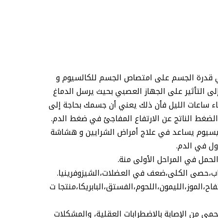
 في قدرة الجسم على امتصاص الجسم للكالسيوم و
 التأثير على الجهاز العصبي بحيث يرسل الدماغ
ء ساعات الليل فأن ذلك يعني أن جسمك بحاجة إلى
لضغط الناتج عن الارتفاع المفاجئ في ضغط الدم.
نيسيوم يساعد في علاج أمراض الشرايين و هشاشة
ول في الدم.
الحمل في المراحل الأولى منة.
اب،حصى الكلى،ضعف في العضلات،الشيزوفرينيا.
الموز،الليمون،اللحوم،الفستق،البابريكا،منتجا ت
حمي من الإصابة بالاضطرابات العقلية، والمشكلات