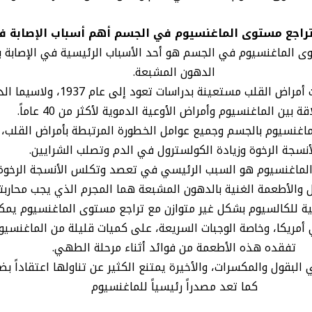
تراجع مستوى الماغنسيوم في الجسم أهم أسباب الإصابة ف
 الماغنسيوم في الجسم هو أحد الأسباب الرئيسية في الإصابة ب
الدهون المشبعة.
وقامت الباحثة أندرية روزانوف بعم
قة بين الماغنسيوم وأمراض الأوعية الدموية لأكثر من 40 عاماً.
اغنسيوم بالجسم وجميع عوامل الخطورة المرتبطة بأمراض القلب، 
أنسجة الرخوة وزيادة الكولسترول في الدم وتصلب الشرايين.
، اتضح أن انخفاض مستوي الماغنسيوم هو السبب الرئيسي في تعصد وتكلس الأنسجة
 والأطعمة الغنية بالدهون المشبعة هما المجرم الذي يجب محاربته
ية للكالسيوم بشكل غير متوازن مع تراجع مستوى الماغنسيوم يمكن 
كا، وخاصة الوجبات السريعة، على كميات قليلة من الماغنسيوم و
تفقده هذه الأطعمة من فوائد أثناء مرحلة الطهي.
البقول والمكسرات، والأخيرة يمتنع الكثير عن تناولها اعتقاداً 
كما تعد مصدراً رئيسياً للماغنسيوم