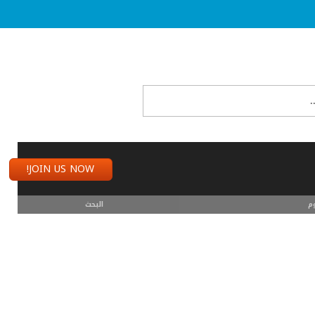
JOIN US NOW!
م
البحث