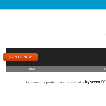
JOIN US NOW!
م
البحث
Kyocera EC
>