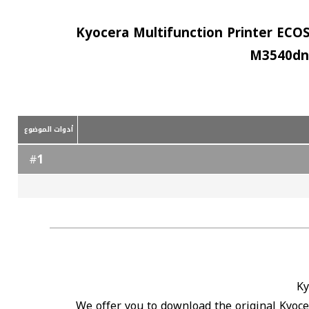
Kyocera Multifunction Printer ECO
M3540dn 
أدوات الموضوع
1
#
Ky
We offer you to download the original Kyoce