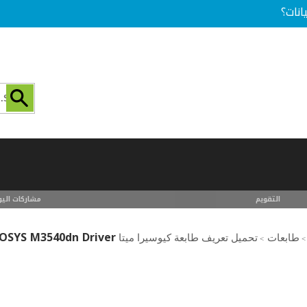
انات؟
التقويم
مشاركات اليو
OSYS M3540dn Driver
طابعات
تحميل تعريف طابعة كيوسيرا ميتا kyocera mita printer driver download
>
>