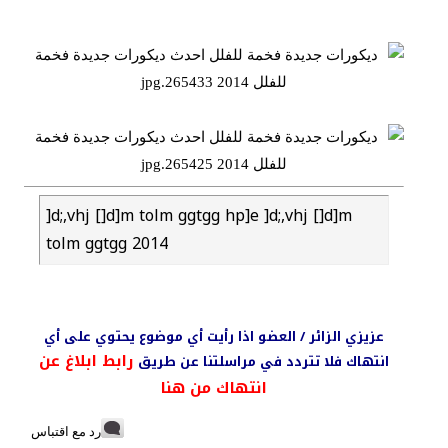
]d;,vhj []d]m tolm ggtgg hp]e ]d;,vhj []d]m
tolm ggtgg 2014
عزيزي الزائر / العضو اذا رأيت أي موضوع يحتوي على أي
رابط ابلاغ عن
انتهاك فلا تتردد في مراسلتنا عن طريق
انتهاك من هنا
رد مع اقتباس