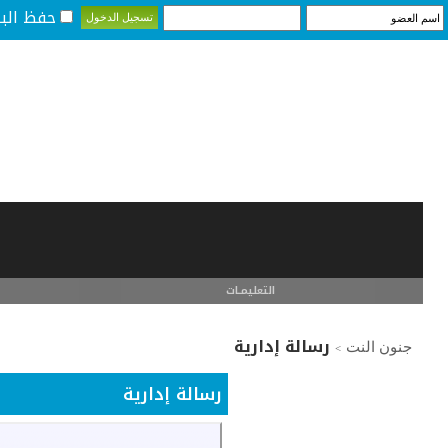
حفظ البي
التعليمـــات
رسالة إدارية
جنون النت
>
رسالة إدارية