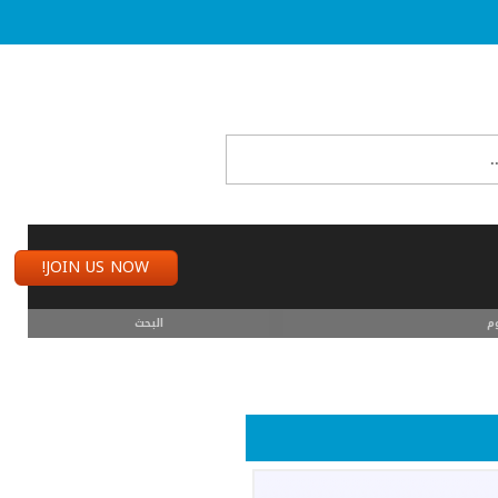
JOIN US NOW!
م
البحث