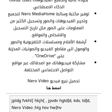
الذكاء الاصطناعي.
توفير مكتبة وسائط Nero MediaHome لتجميع
وتحرير الفيديوهات والصور وتسجيل الكثير من
المعلومات على الصور مثل تاريخ التسجيل
والاشخاص والمواقع.
أرشفة الأفلام ومسلسلات التلفزيونية والصور
والوصول الى مقاطع الفيديو والصوتيات المخزنة
على “OneDrive” .
مشاركة فيديوهاتك مع اصدقائك عبر مواقع
التواصل الاجتماعى المختلفة.
تحميل نيرو فيديو Nero Video
اضغط هنا
jpldg fvkhl[ hkjh[ , jpvdv hgtd]d, kdv, td]d,
Nero Video ;hlg hov hw]hv