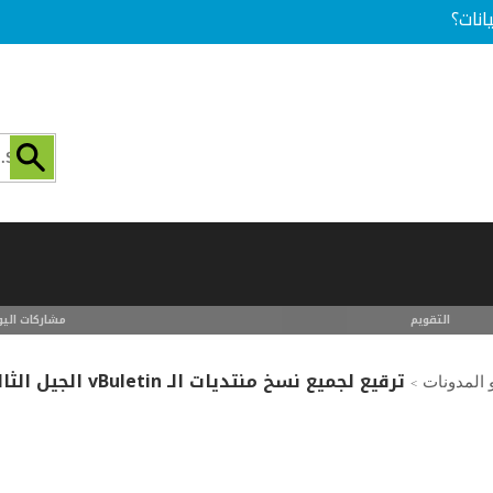
انات؟
التقويم
مشاركات اليو
ترقيع لجميع نسخ منتديات الـ vBuletin الجيل الثالث
و المدونات
>