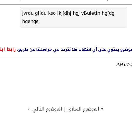
jvrdu g[ldu kso lkj]dhj hgJ vBuletin hg[dg
hgehge
رابط ابل
ي موضوع يحتوي على أي انتهاك فلا تتردد في مراسلتنا عن طريق
07:49
»
|
«
الموضوع السابق
الموضوع التالي