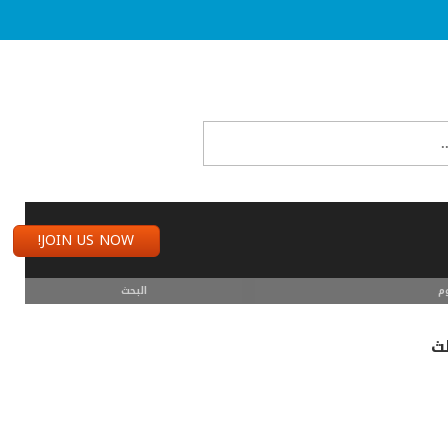
JOIN US NOW!
م
البحث