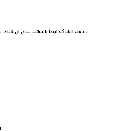
وقامت الشركة ايضاً بالكشف على ان هناك مشكلة ليست فقط في 3.8 ولكن فى جميع النسخ وانه
4