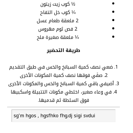
½ كوب زيت زيتون
¼ كوب خل التفاح
2 ملعقة طعام عسل
2 فص ثوم مهروس
¼ ملعقة صغيرة ملح
طريقة التحضير
1. ضعي نصف كمية السبانخ والخس في طبق التقديم
2. صفَي فوقها نصف كمية المكونات الأخرى
3. أضيفي باقي كمية السبانخ والخس والمكونات الأخرى
4. في وعاء صغير، اخلطي مكونات التتبيلة واسكبيها
فوق السلطة ثم قدميها.
sg'm hgos , hgsfhko fhg.dj sigi svdui