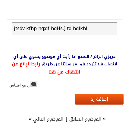
jtsdv kfhp hg;gf hgHs,] td hglkhl
عزيزي الزائر / العضو اذا رأيت أي موضوع يحتوي على أي
رابط ابلاغ عن
انتهاك فلا تتردد في مراسلتنا عن طريق
انتهاك من هنا
رد مع اقتباس
إضافة رد
»
|
«
الموضوع السابق
الموضوع التالي