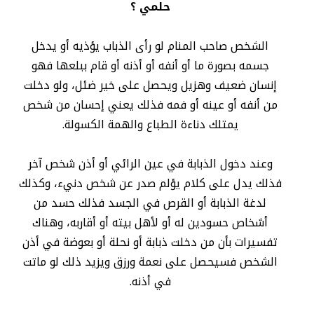
حلمي ؟
الشخص صاحب المنام لو رأى الذباب يؤذيه أو يدخل
جسمه بصورة ما أو أنفه أو أذنه أو قام ببلعها فهو
إنسان ضعيف وهزيل ويحصل على خير ضئل، ولو دخلت
من أنفه أو عينه أو فمه فذلك يعني إحسان من شخص
يمتلك دناءة الطباع والهمة الكسولة.
وعند دخول الذبابة في عين الرائي أو أذن شخص آخر
فذلك يدل على كلام يؤلم صدر عن شخص دنيء، وكذلك
لدغة الذبابة أو القرص في الجسد فذلك حسد من
أشخاص حسودين له أو لأهل بيته أو أقاربه، وهناك
تفسيرات بأن من دخلت ذبابة أو نحلة أو بعوضة في أذن
الشخص فسيحصل على نعمة ورزق ويزيد ذلك لو ماتت
في أذنه.