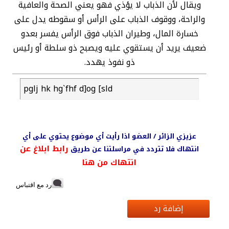
ويقال لأن الذباب لا يؤذي فهو يعني الصحة والعافية
والراحة، ووقوف الذباب على الرأس أو سقوطه يدل على
خسارة المال، وطيران الذباب فوق الرأس يفسر بعدو
ضعيف يريد أن يستقوي عليه ويصبح ذو سلطة أو رئيس
ذو نفوذ يهدد.
pglj hk hg`fhf d]og [sld
عزيزي الزائر / العضو اذا رأيت أي موضوع يحتوي على أي
رابط ابلاغ عن
انتهاك فلا تتردد في مراسلتنا عن طريق
انتهاك من هنا
رد مع اقتباس
إضافة رد