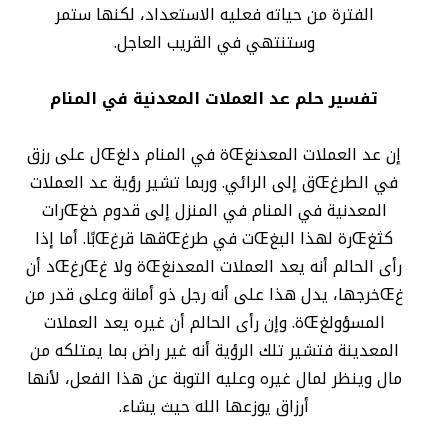
الفترة من حياته فعليه الاستعداد، لكنها ستمر
وستنتهي في القريب العاجل.
تفسير حلم عد العملات المعدنية في المنام
إن عد العملات المعدنغŒة في المنام دلغŒل على رزق
في الطرغŒق إلى الرائي. وربما تشير رؤية عد العملات
المعدنية في المنام في المنزل إلى قدوم خغŒرات
كثغŒرة لهذا البغŒت في طرغŒقها قرغŒبًا. أما إذا
رأى الحالم أنه يعد العملات المعدنغŒة ولا غŒرغŒد أن
غŒخرجها، يدل هذا على أنه رجل ذو أمانة وعلى قدر من
المسؤولغŒة. وإن رأى الحالم أن غيره يعد العملات
المعدينة فتشير تلك الرؤية أنه غير راض بما يمتلكه من
مال وينظر لمال غيره وعليه التوبة عن هذا الفعل، لأنها
أرزاق يوزعها الله حيث يشاء.