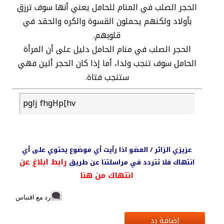
الحجر الصلب في المنام للحامل يعني أنها سوف ترزق
بأولاد ولكنهم يحملون القسوة والكره والحقد في
قلوبهم.
الحجر الصلب في منام الحامل دليل على أن المرأة
الحامل سوف تنجب ولدا، أما إذا كان الحجر ألين فهي
ستنجب فتاة.
pglj fhgHp[hv
عزيزي الزائر / العضو اذا رأيت أي موضوع يحتوي على أي
رابط ابلاغ عن
انتهاك فلا تتردد في مراسلتنا عن طريق
انتهاك من هنا
رد مع اقتباس
إضافة رد