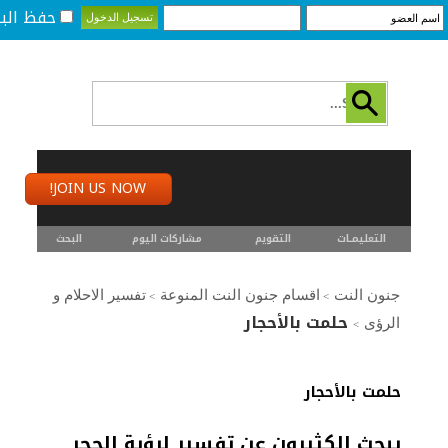
حفظ البي
JOIN US NOW!
التعليمـــات
التقويم
مشاركات اليوم
البحث
جنون النت
اقسام جنون النت المنوعة
تفسير الاحلام و
>
>
حلمت بالأحجار
الرؤى
>
حلمت بالأحجار
يبحث الكثيرون عن تفسير لرؤية الحجر