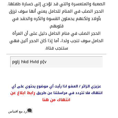
الصعبة والمتعسرة والتي قد تؤدي إلى خسارة طفلها.
الحجر الصلب في المنام للحامل يعني أنها سوف ترزق
بأولاد ولكنهم يحملون القسوة والكره والحقد في
قلوبهم.
الحجر الصلب في منام الحامل دليل على أن المرأة
الحامل سوف تنجب ولدا، أما إذا كان الحجر ألين فهي
ستنجب فتاة.
pglj hkd Hvld p[v
عزيزي الزائر / العضو اذا رأيت أي موضوع يحتوي على أي
رابط ابلاغ عن
انتهاك فلا تتردد في مراسلتنا عن طريق
انتهاك من هنا
رد مع اقتباس