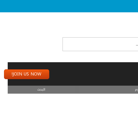
JOIN US NOW!
م
البحث