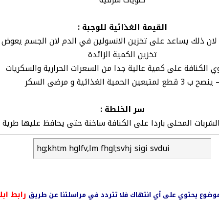
القيمة الغذائية للوجبة :
ن لان ذلك يساعد على تخزين الانسولين في الدم لان الجسم يعوض 
تخزين الكمية الزائدة
ي الكنافة على كمية عالية جدا من السعرات الحرارية والسكريات
ينصح ب 3 قطع لمتبعين الحمية الغذائية و مرضى السكر
سر الخلطة :
لشربات المحلى باردا على الكنافة ساخنة حتى يحافظ عليها طرية 
hg;khtm hglfv,lm fhgl;svhj sigi svdui
رابط ابل
ي موضوع يحتوي على أي انتهاك فلا تتردد في مراسلتنا عن طريق