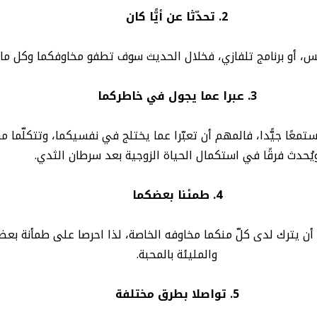
2. تحدّثا عن أيًّا كان
قس، أو برنامج تلفازي، فخلال الحديث سوف تطفو مخاوفكما وكل ما 
3. عبرا عما يجول في خاطركما
 مستمعًا جيًّدا، فالمهم أن تعبّرا عما يختلج في نفسيكما، وتتكلّما 
يُحدث فرقًا في استكمال الحياة الزوجية بعد سرطان الثدي.
4. طمئنا بعضكما
 يترك لدى كلّ منكما مخاوفه الخاصة، لذا احرصا على طمأنة بعضكما
والمليئة بالمحبة.
5. تواصلا بطرق مختلفة