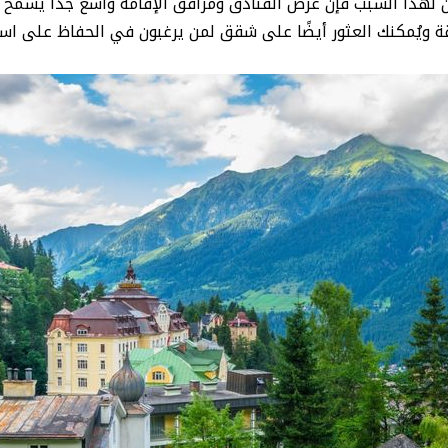
 لهذا السبب فإن عرض الفنادق ومرافق الإقامة واسع جدًا يسمح بإ
ة ويُمكنك العثور أيضًا على شقق لمن يرغبون في الحفاظ على است