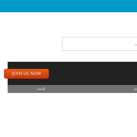
JOIN US NOW!
م
البحث