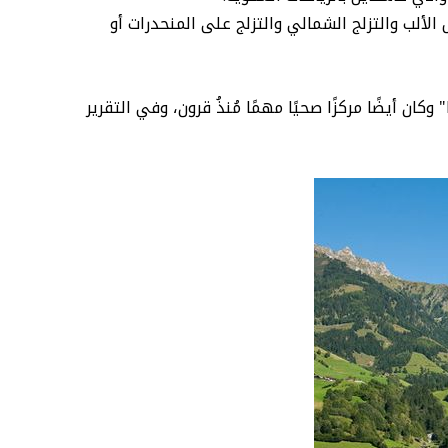
الألب والتزلج الشمالي والتزلج على المنحدرات أو
وادي غاشتاين واحدة من أجمل الوديان في النمسا يمتد على ثلاث بلديات "Dorfgastein" و "Bad Hofgastein" و "Badgastein" وكان أيضًا مركزًا صحيًا مهمًا مُنذُ قرون، وفي التقرير