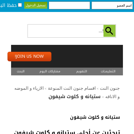
حفظ البي
JOIN US NOW!
التعليمـــات
التقويم
مشاركات اليوم
البحث
جنون النت
اقسام جنون النت المنوعة
الازياء و الموضه
>
>
ستيانه و كلوت شيفون
و الاناقه
>
ستيانه و كلوت شيفون
تبحثين عن أحلى ستيانه و كلوت شيفون