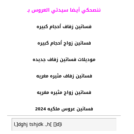
ننصحكي أيضا سيدتي العروس بـ
فساتين زفاف أحجام كبيره
فساتين زواج أحجام كبيره
موديلات فساتين زفاف جديده
فساتين زفاف مثيره مغريه
فساتين زواج مثيره مغريه
فساتين عروس ملكيه 2024
l,]dghj tshjdk .,h[ []d]i