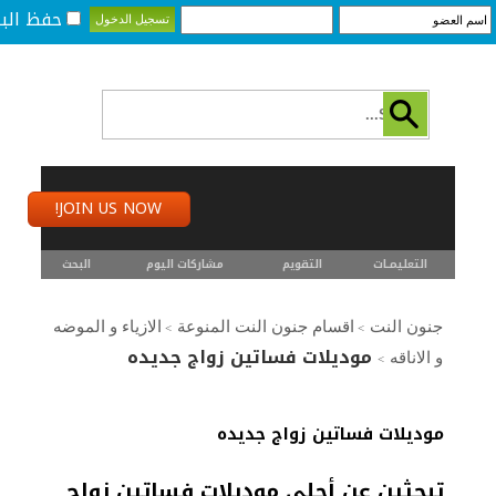
حفظ البي
JOIN US NOW!
التعليمـــات
التقويم
مشاركات اليوم
البحث
جنون النت
اقسام جنون النت المنوعة
الازياء و الموضه
>
>
موديلات فساتين زواج جديده
و الاناقه
>
موديلات فساتين زواج جديده
تبحثين عن أحلى موديلات فساتين زواج