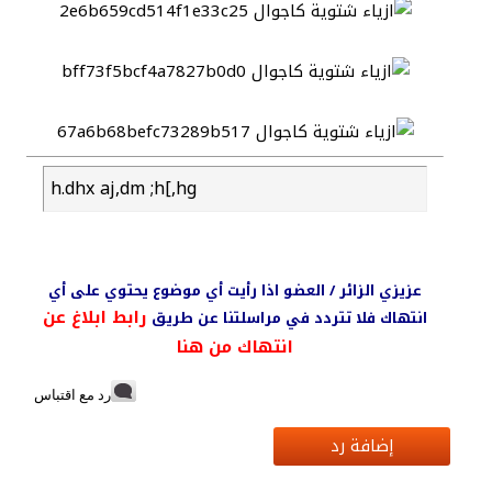
h.dhx aj,dm ;h[,hg
عزيزي الزائر / العضو اذا رأيت أي موضوع يحتوي على أي
رابط ابلاغ عن
انتهاك فلا تتردد في مراسلتنا عن طريق
انتهاك من هنا
رد مع اقتباس
إضافة رد