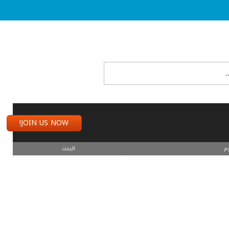
JOIN US NOW!
م
البحث