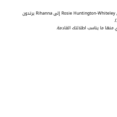
إنه موسم الفساتين البيضاء والجينز الصارخ. لذلك فمن المنطقي أن المشاهير يفضلون حاليًا عنصرًا آخر باللون الأبيض. الجميع من Rosie Huntington-Whiteley إلى Rihanna يرتدون
.
 منها ما يناسب اطلالتك القادمة.