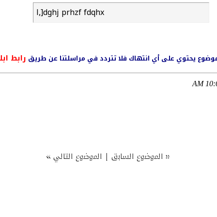
l,]dghj prhzf fdqhx
رابط ابل
ي موضوع يحتوي على أي انتهاك فلا تتردد في مراسلتنا عن طريق
10:09
»
|
«
الموضوع السابق
الموضوع التالي