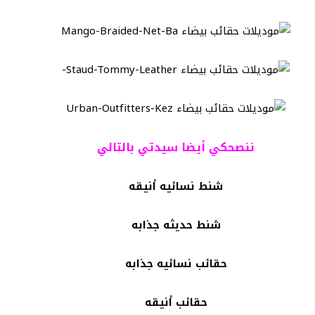
ننصحكي أيضا سيدتي بالتالي
شنط نسائيه أنيقه
شنط حديثه جذابه
حقائب نسائيه جذابه
حقائب أنيقه