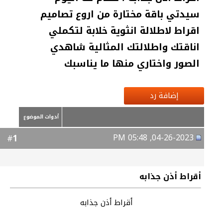
سيدتي باقة مختارة من اروع تصاميم
اقراط لاطلالة انثوية خلابة لتكملي
اناقتك واطلالتك المثالية شاهدي
الصور واختاري منها ما يناسبك
إضافة رد
أدوات الموضوع
04-26-2023, 05:48 PM
1
#
أقراط أذن جذابه
أقراط أذن جذابه