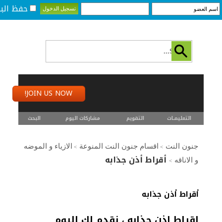
حفظ البي
JOIN US NOW!
التعليمـــات
التقويم
مشاركات اليوم
البحث
جنون النت
اقسام جنون النت المنوعة
الازياء و الموضه
>
>
أقراط أذن جذابه
و الاناقه
>
أقراط أذن جذابه
اقراط اذن جذابه ، نقدم لك اليوم