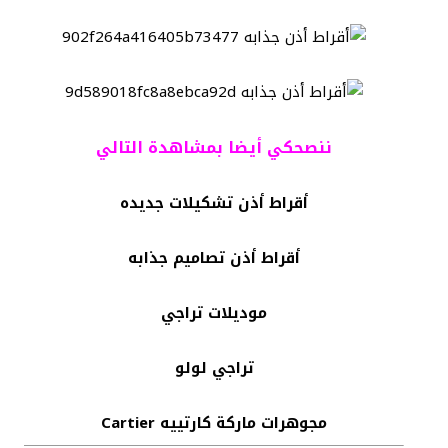
ننصحكي أيضا بمشاهدة التالي
أقراط أذن تشكيلات جديده
أقراط أذن تصاميم جذابه
موديلات تراجي
تراجي لولو
مجوهرات ماركة كارتييه Cartier