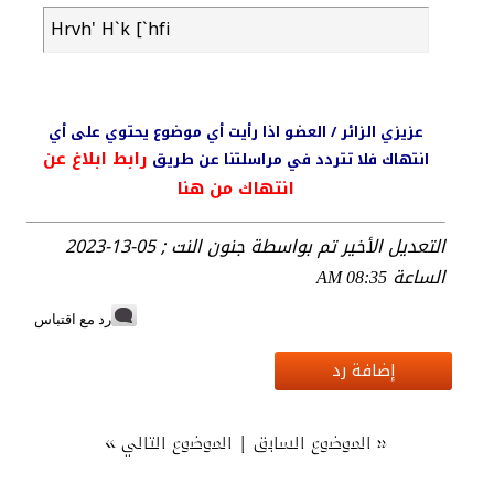
Hrvh' H`k [`hfi
عزيزي الزائر / العضو اذا رأيت أي موضوع يحتوي على أي
رابط ابلاغ عن
انتهاك فلا تتردد في مراسلتنا عن طريق
انتهاك من هنا
التعديل الأخير تم بواسطة جنون النت ; 05-13-2023
الساعة
08:35 AM
رد مع اقتباس
إضافة رد
»
|
«
الموضوع السابق
الموضوع التالي