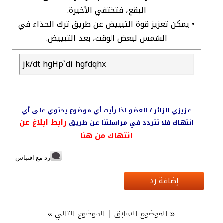
البقع، فتختفي الأخيرة.
• يمكن تعزيز قوة التبييض عن طريق ترك الحذاء في
الشمس لبعض الوقت، بعد التبييض.
jk/dt hgHp`di hgfdqhx
عزيزي الزائر / العضو اذا رأيت أي موضوع يحتوي على أي
رابط ابلاغ عن
انتهاك فلا تتردد في مراسلتنا عن طريق
انتهاك من هنا
رد مع اقتباس
إضافة رد
»
|
«
الموضوع السابق
الموضوع التالي