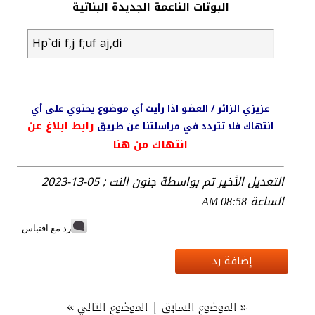
البوتات الناعمة الجديدة البناتية
Hp`di f,j f;uf aj,di
عزيزي الزائر / العضو اذا رأيت أي موضوع يحتوي على أي
رابط ابلاغ عن
انتهاك فلا تتردد في مراسلتنا عن طريق
انتهاك من هنا
التعديل الأخير تم بواسطة جنون النت ; 05-13-2023
الساعة
08:58 AM
رد مع اقتباس
إضافة رد
»
|
«
الموضوع السابق
الموضوع التالي