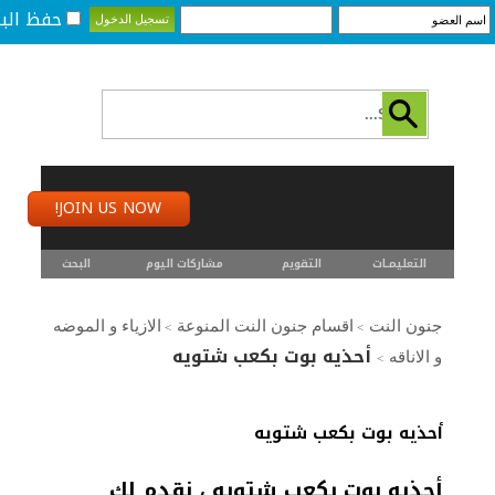
حفظ البي
JOIN US NOW!
التعليمـــات
التقويم
مشاركات اليوم
البحث
جنون النت
اقسام جنون النت المنوعة
الازياء و الموضه
>
>
أحذيه بوت بكعب شتويه
و الاناقه
>
أحذيه بوت بكعب شتويه
أحذيه بوت بكعب شتويه ، نقدم لك