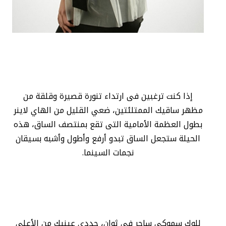
إذا كنت ترغبين فى ارتداء تنورة قصيرة وقلقة من
مظهر ساقيك الممتلئتين، ضعي القليل من الهاي لاينر
بطول العظمة الأمامية التى تقع بمنتصف الساق، هذه
الحيلة ستجعل الساق تبدو أرفع وأطول وأشبه بسيقان
نجمات السينما.
للوك سموكي ساحر فى ثوانٍ، حددي عينيك من الأعلى