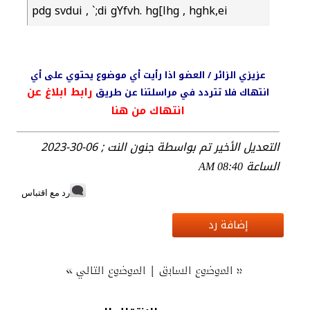
pdg svdui , `;di gYfvh. hg[lhg , hghk,ei
عزيزي الزائر / العضو اذا رأيت أي موضوع يحتوي على أي
رابط ابلاغ عن
انتهاك فلا تتردد في مراسلتنا عن طريق
انتهاك من هنا
التعديل الأخير تم بواسطة جنون النت ; 06-30-2023
الساعة
08:40 AM
رد مع اقتباس
إضافة رد
»
|
«
الموضوع السابق
الموضوع التالي