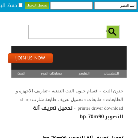
حفظ البي
JOIN US NOW!
التعليمـــات
التقويم
مشاركات اليوم
البحث
جنون النت
اقسام جنون النت التقنية
تعاريف الاجهزة و
>
>
الطابعات
طابعات
تحميل تعريف طابعة شارب sharp
>
>
تحميل تعريف آلة
printer driver download
>
التصوير bp-70m90