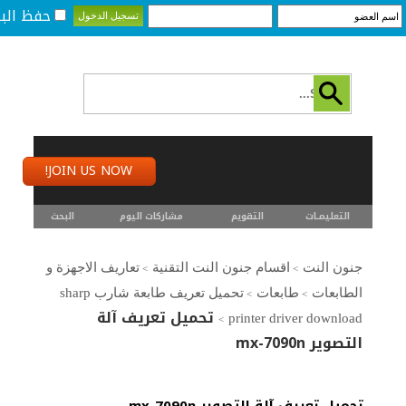
حفظ البي
JOIN US NOW!
التعليمـــات
التقويم
مشاركات اليوم
البحث
جنون النت
اقسام جنون النت التقنية
تعاريف الاجهزة و
>
>
الطابعات
طابعات
تحميل تعريف طابعة شارب sharp
>
>
تحميل تعريف آلة
printer driver download
>
التصوير mx-7090n