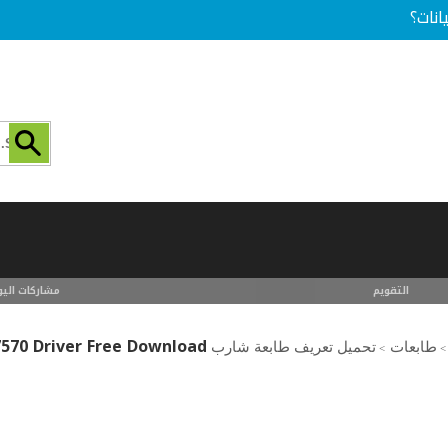
انات؟
التقويم
مشاركات اليو
570 Driver Free Download
طابعات
تحميل تعريف طابعة شارب sharp printer driver download
>
>