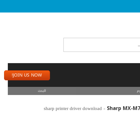
JOIN US NOW!
م
البحث
Sharp MX-M7
>