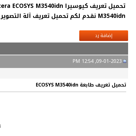
M3540idn نقدم لكم تحميل تعريف آلة التصوير كيوسيرا ECOSYS M3540idn الأصلي ومن
إضافة رد
09-01-2023, 12:54 PM
تحميل تعريف طابعة ECOSYS M3540idn
ت