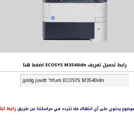
رابط تحميل تعريف ECOSYS M3540idn اضغط هنا
jpldg juvdt 'hfum ECOSYS M3540idn
رابط ابل
ي موضوع يحتوي على أي انتهاك فلا تتردد في مراسلتنا عن طريق