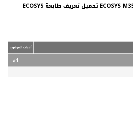
تحميل تعريف كيوسيرا Kyocera ECOSYS M3540idn تحميل تعريف ماكينة التصوير كيوسيرا ECOSYS M3540idn تحميل تعريف طابعة ECOSYS
أدوات الموضوع
1
#