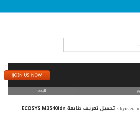
JOIN US NOW!
م
البحث
تحميل تعريف طابعة ECOSYS M3540idn
>