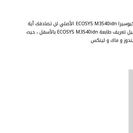
نقدم لكم تحميل تعريف آلة التصوير كيوسيرا ECOSYS M3540idn الأصلي ومن موقع شركة كيوسيرا الأم ، فمع تعريف طابعة كيوسيرا ECOSYS M3540idn الأصلي لن تصادفك أية
مشاكل بإذن الله، فقط قبل تحميل ECOSYS M3540idn اختار نظام التشغيل المناسب وقم بالتحميل و التثبيت ، إليكم رابط تحميل تعريف طابعة ECOSYS M3540idn بالأسفل ، حيث