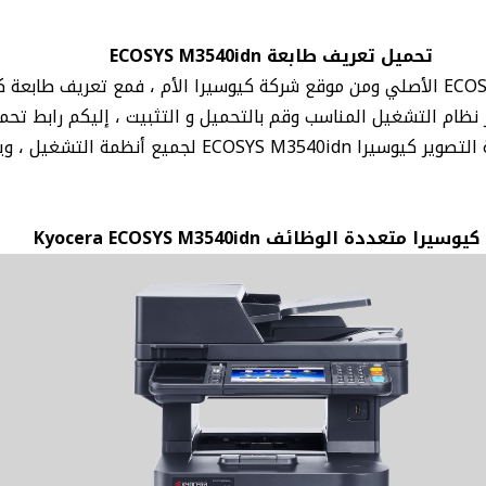
تحميل تعريف طابعة ECOSYS M3540idn
يع أنظمة التشغيل ، ويندوز و ماك و لينكس
يوسيرا متعددة الوظائف Kyocera ECOSYS M3540idn