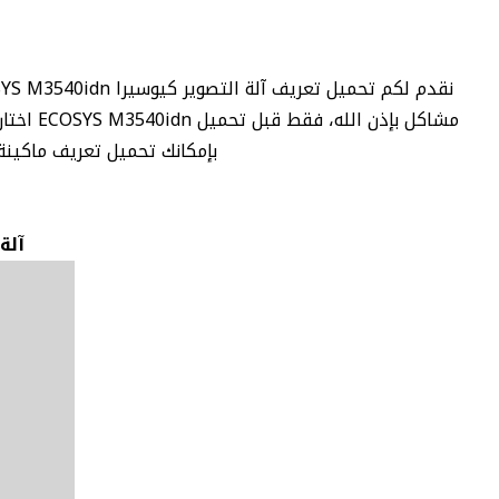
بإمكانك تحميل تعريف ماكينة التصوير كيوسيرا ECOSYS M3540idn لجم
آلة ك