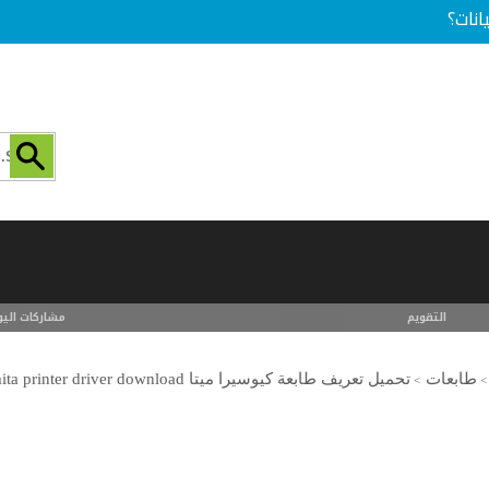
انات؟
التقويم
مشاركات اليو
طابعات
تحميل تعريف طابعة كيوسيرا ميتا kyocera mita printer driver download
>
>