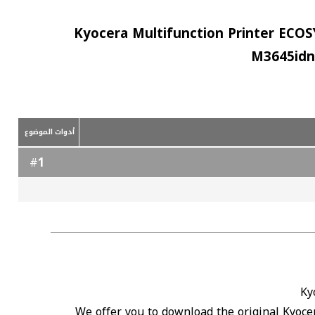
Kyocera Multifunction Printer ECO
M3645idn 
أدوات الموضوع
1
#
Ky
We offer you to download the original Kyoce