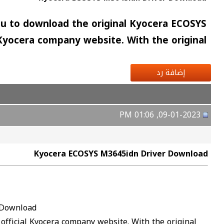
u to download the original Kyocera ECOSYS
 Kyocera company website. With the original
إضافة رد
09-01-2023, 01:06 PM
Kyocera ECOSYS M3645idn Driver Download
 Download
official Kyocera company website. With the original