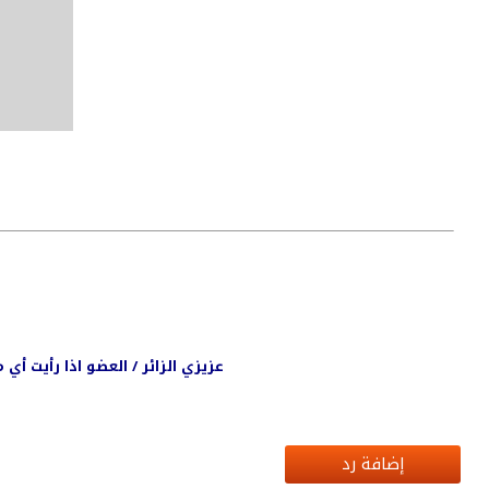
عزيزي الزائر / العضو اذا رأيت أ
إضافة رد