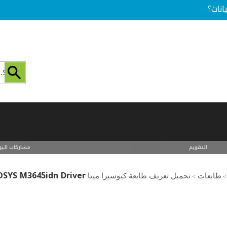
انات؟
التقويم
مشاركات اليو
OSYS M3645idn Driver
طابعات
تحميل تعريف طابعة كيوسيرا ميتا kyocera mita printer driver download
>
>