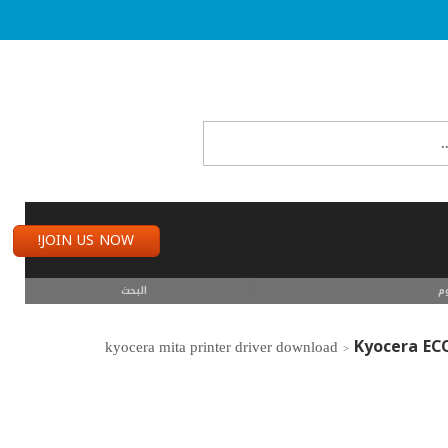
JOIN US NOW!
م
البحث
Kyocera EC
>