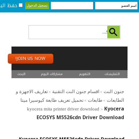
حفظ البي
JOIN US NOW!
التعليمـــات
التقويم
مشاركات اليوم
البحث
جنون النت
اقسام جنون النت التقنية
تعاريف الاجهزة و
>
>
الطابعات
طابعات
تحميل تعريف طابعة كيوسيرا ميتا
>
>
Kyocera
kyocera mita printer driver download
>
ECOSYS M5526cdn Driver Download