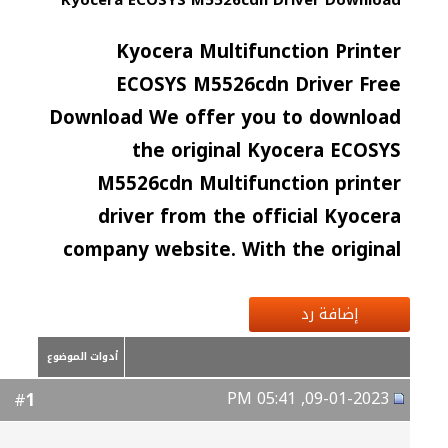
Kyocera ECOSYS M5526cdn Driver Download
Kyocera Multifunction Printer
ECOSYS M5526cdn Driver Free
Download We offer you to download
the original Kyocera ECOSYS
M5526cdn Multifunction printer
driver from the official Kyocera
company website. With the original
إضافة رد
أدوات الموضوع
09-01-2023, 05:41 PM
1
#