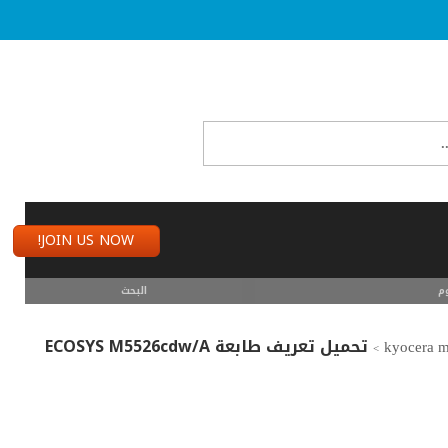
JOIN US NOW!
م
البحث
تحميل تعريف طابعة ECOSYS M5526cdw/A
>