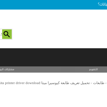
انات؟
التقويم
مشاركات اليو
طابعات
تحميل تعريف طابعة كيوسيرا ميتا kyocera mita printer driver download
>
>