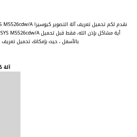
بالأسفل ، حيث بإمكانك تحميل تعريف ماكينة التصوير كيوسيرا OSYS M5526cdw/A
آلة كيوس