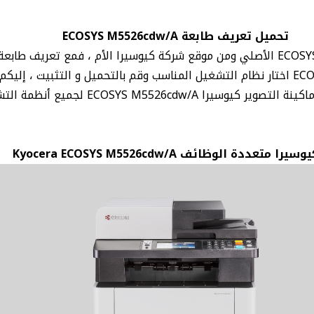
تحميل تعريف طابعة ECOSYS M5526cdw/A
EC لجميع أنظمة التشغيل ، ويندوز و ماك و لينكس
يرا متعددة الوظائف Kyocera ECOSYS M5526cdw/A