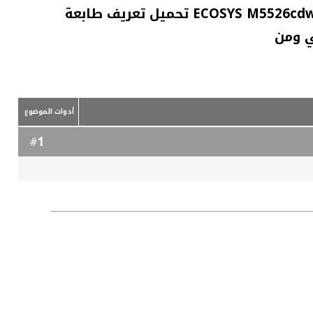
تحميل تعريف كيوسيرا Kyocera ECOSYS M5526cdw/A تحميل تعريف ماكينة التصوير كيوسيرا ECOSYS M5526cdw/A تحميل تعريف طابعة
أدوات الموضوع
1
#