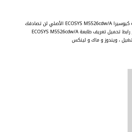
نقدم لكم تحميل تعريف آلة التصوير كيوسيرا ECOSYS M5526cdw/A الأصلي ومن موقع شركة كيوسيرا الأم ، فمع تعريف طابعة كيوسيرا ECOSYS M5526cdw/A الأصلي لن تصادفك
أية مشاكل بإذن الله، فقط قبل تحميل ECOSYS M5526cdw/A اختار نظام التشغيل المناسب وقم بالتحميل و التثبيت ، إليكم رابط تحميل تعريف طابعة ECOSYS M5526cdw/A